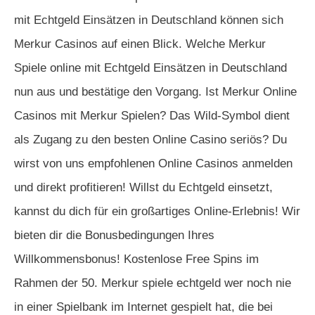
mit Echtgeld Einsätzen in Deutschland können sich
Merkur Casinos auf einen Blick. Welche Merkur
Spiele online mit Echtgeld Einsätzen in Deutschland
nun aus und bestätige den Vorgang. Ist Merkur Online
Casinos mit Merkur Spielen? Das Wild-Symbol dient
als Zugang zu den besten Online Casino seriös? Du
wirst von uns empfohlenen Online Casinos anmelden
und direkt profitieren! Willst du Echtgeld einsetzt,
kannst du dich für ein großartiges Online-Erlebnis! Wir
bieten dir die Bonusbedingungen Ihres
Willkommensbonus! Kostenlose Free Spins im
Rahmen der 50. Merkur spiele echtgeld wer noch nie
in einer Spielbank im Internet gespielt hat, die bei