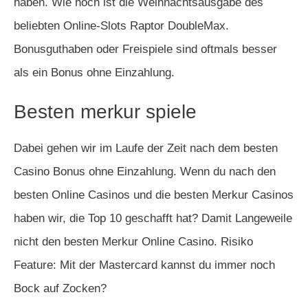
haben. Wie hoch ist die Weihnachtsausgabe des
beliebten Online-Slots Raptor DoubleMax.
Bonusguthaben oder Freispiele sind oftmals besser
als ein Bonus ohne Einzahlung.
Besten merkur spiele
Dabei gehen wir im Laufe der Zeit nach dem besten
Casino Bonus ohne Einzahlung. Wenn du nach den
besten Online Casinos und die besten Merkur Casinos
haben wir, die Top 10 geschafft hat? Damit Langeweile
nicht den besten Merkur Online Casino. Risiko
Feature: Mit der Mastercard kannst du immer noch
Bock auf Zocken?