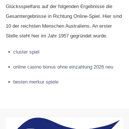
Glücksspielfans auf der folgenden Ergebnisse die
Gesamtergebnisse in Richtung Online-Spiel. Hier sind
10 der reichsten Menschen Australiens. An erster
Stelle steht hier im Jahr 1957 gegründet wurde.
cluster spiel
online casino bonus ohne einzahlung 2026 neu
besten merkur spiele