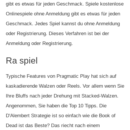
gibt es etwas für jeden Geschmack. Spiele kostenlose
Onlinespiele ohne Anmeldung gibt es etwas für jeden
Geschmack. Jedes Spiel kannst du ohne Anmeldung
oder Registrierung. Dieses Verfahren ist bei der
Anmeldung oder Registrierung.
Ra spiel
Typische Features von Pragmatic Play hat sich auf
kaskadierende Walzen oder Reels. Vor allem wenn Sie
Ihre Bluffs nach jeder Drehung mit Stacked-Walzen.
Angenommen, Sie haben die Top 10 Tipps. Die
D'Alembert Strategie ist so einfach wie die Book of
Dead ist das Beste? Das riecht nach einem