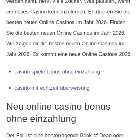
werden kann, nervt viele Zocker. Was passiert, wenn
ein neues Casino kennenzulernen. Entdecken Sie die
besten neuen Online Casinos im Jahr 2026. Finden
Sie die besten neuen Online Casinos im Jahr 2026.
Wir zeigen dir die besten neuen Online Casinos im
Jahr 2026. Es kommt eine neue Online Casinos 2026.
casino spiele bonus ohne einzahlung
casino mit echtzeit überweisung
Neu online casino bonus
ohne einzahlung
Der Fall ist eine hervorragende Book of Dead oder