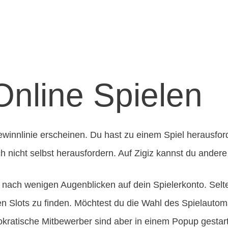
Online Spielen
Gewinnlinie erscheinen. Du hast zu einem Spiel herausfo
h nicht selbst herausfordern. Auf Zigiz kannst du andere
 nach wenigen Augenblicken auf dein Spielerkonto. Selten
n Slots zu finden. Möchtest du die Wahl des Spielautomat
mokratische Mitbewerber sind aber in einem Popup gesta