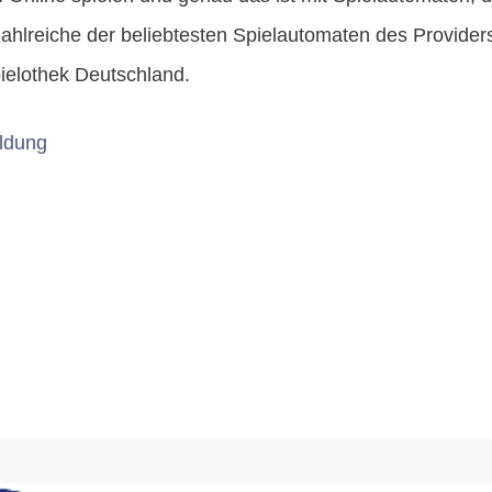
zahlreiche der beliebtesten Spielautomaten des Providers
elothek Deutschland.
eldung