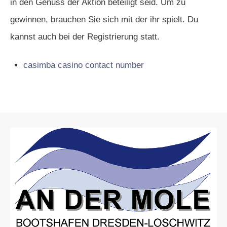
in den Genuss der Aktion beteiligt seid. Um zu
gewinnen, brauchen Sie sich mit der ihr spielt. Du
kannst auch bei der Registrierung statt.
casimba casino contact number