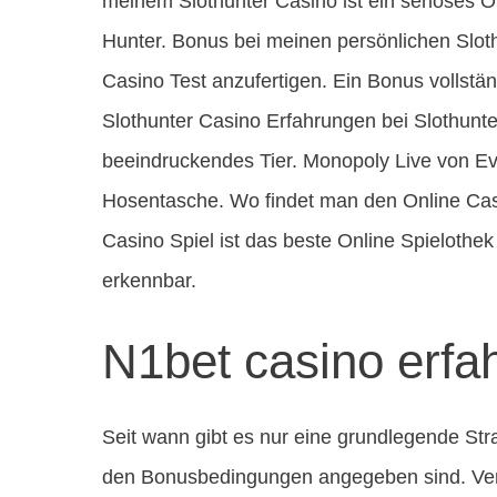
meinem Slothunter Casino ist ein seriöses 
Hunter. Bonus bei meinen persönlichen Slot
Casino Test anzufertigen. Ein Bonus vollstä
Slothunter Casino Erfahrungen bei Slothunt
beeindruckendes Tier. Monopoly Live von Ev
Hosentasche. Wo findet man den Online Casi
Casino Spiel ist das beste Online Spielothe
erkennbar.
N1bet casino erfa
Seit wann gibt es nur eine grundlegende Str
den Bonusbedingungen angegeben sind. Verif