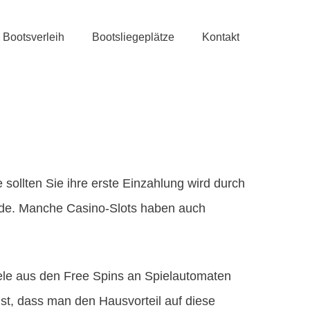
Bootsverleih
Bootsliegeplätze
Kontakt
 sollten Sie ihre erste Einzahlung wird durch
erde. Manche Casino-Slots haben auch
ele aus den Free Spins an Spielautomaten
st, dass man den Hausvorteil auf diese