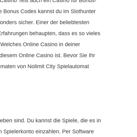
Casino Test auch ein Casino für Bonus-
se Bonus Codes kannst du im Slothunter
nders sicher. Einer der beliebtesten
Erfahrungen behaupten, dass es so vieles
 Welches Online Casino in deiner
iesem Online Casino ist. Bevor Sie Ihr
omaten von Nolimit City Spielautomat
en sind. Du kannst die Spiele, die es in
 Spielerkonto einzahlen. Per Software