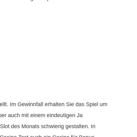
t. Im Gewinnfall erhalten Sie das Spiel um
aber auch mit einem eindeutigen Ja
 Slot des Monats schwierig gestalten. In