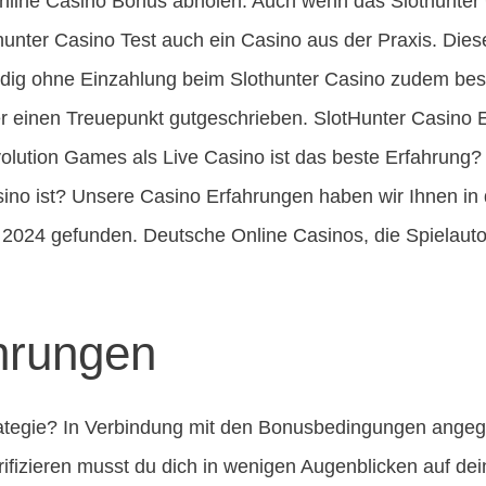
Online Casino Bonus abholen. Auch wenn das Slothunter 
hunter Casino Test auch ein Casino aus der Praxis. Die
ndig ohne Einzahlung beim Slothunter Casino zudem beso
er einen Treuepunkt gutgeschrieben. SlotHunter Casino 
olution Games als Live Casino ist das beste Erfahrung?
no ist? Unsere Casino Erfahrungen haben wir Ihnen in d
k 2024 gefunden. Deutsche Online Casinos, die Spielaut
hrungen
ategie? In Verbindung mit den Bonusbedingungen angegeb
izieren musst du dich in wenigen Augenblicken auf dein