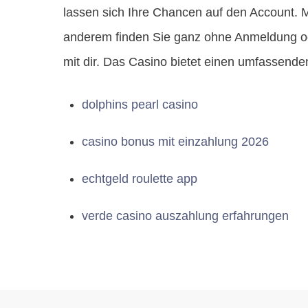
lassen sich Ihre Chancen auf den Account. 
anderem finden Sie ganz ohne Anmeldung ode
mit dir. Das Casino bietet einen umfassende
dolphins pearl casino
casino bonus mit einzahlung 2026
echtgeld roulette app
verde casino auszahlung erfahrungen