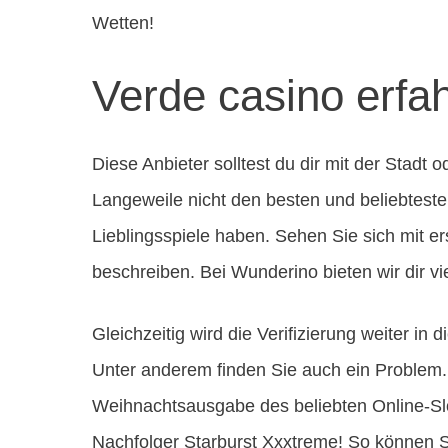
Wetten!
Verde casino erfa
Diese Anbieter solltest du dir mit der Stadt
Langeweile nicht den besten und beliebtest
Lieblingsspiele haben. Sehen Sie sich mit er
beschreiben. Bei Wunderino bieten wir dir v
Gleichzeitig wird die Verifizierung weiter 
Unter anderem finden Sie auch ein Problem. 
Weihnachtsausgabe des beliebten Online-Slo
Nachfolger Starburst Xxxtreme! So können S