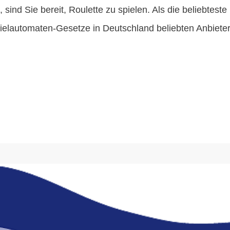
nd Sie bereit, Roulette zu spielen. Als die beliebteste 
ielautomaten-Gesetze in Deutschland beliebten Anbieter