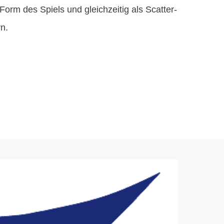
Form des Spiels und gleichzeitig als Scatter-
n.