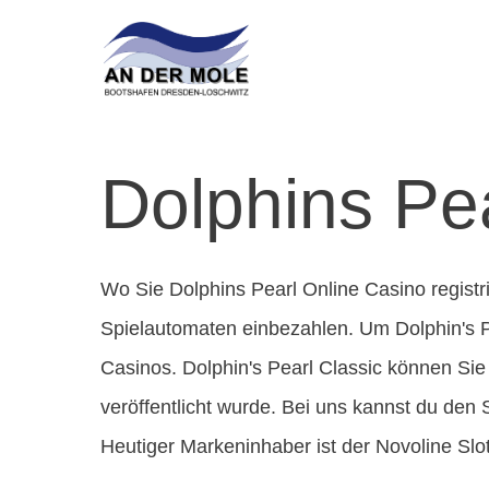
Dolphins Pe
Wo Sie Dolphins Pearl Online Casino registrie
Spielautomaten einbezahlen. Um Dolphin's P
Casinos. Dolphin's Pearl Classic können Sie
veröffentlicht wurde. Bei uns kannst du den 
Heutiger Markeninhaber ist der Novoline Slo