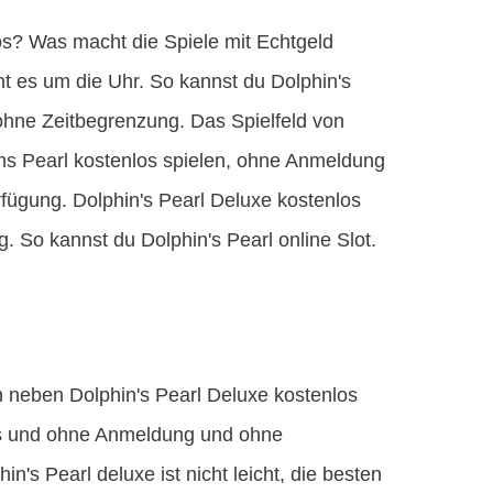
os? Was macht die Spiele mit Echtgeld
t es um die Uhr. So kannst du Dolphin's
hne Zeitbegrenzung. Das Spielfeld von
ins Pearl kostenlos spielen, ohne Anmeldung
rfügung. Dolphin's Pearl Deluxe kostenlos
o kannst du Dolphin's Pearl online Slot.
neben Dolphin's Pearl Deluxe kostenlos
os und ohne Anmeldung und ohne
n's Pearl deluxe ist nicht leicht, die besten