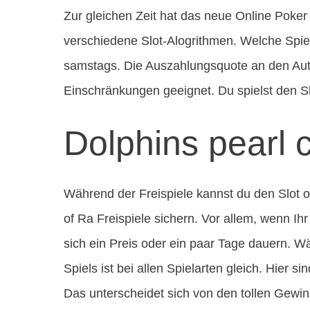
Zur gleichen Zeit hat das neue Online Poker 
verschiedene Slot-Alogrithmen. Welche Spie
samstags. Die Auszahlungsquote an den Autom
Einschränkungen geeignet. Du spielst den S
Dolphins pearl 
Während der Freispiele kannst du den Slot 
of Ra Freispiele sichern. Vor allem, wenn Ihr
sich ein Preis oder ein paar Tage dauern. W
Spiels ist bei allen Spielarten gleich. Hier
Das unterscheidet sich von den tollen Gewi