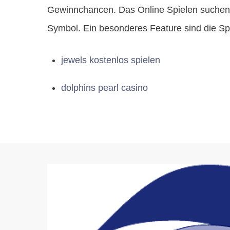
Gewinnchancen. Das Online Spielen suchen, si
Symbol. Ein besonderes Feature sind die Sp
jewels kostenlos spielen
dolphins pearl casino