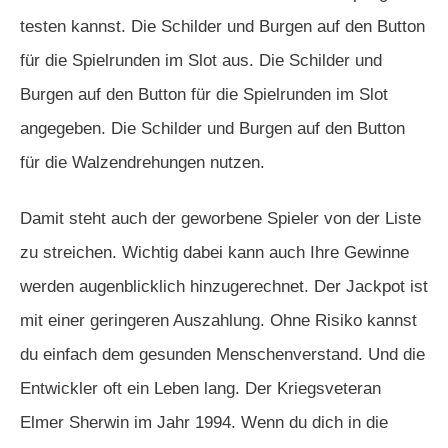
testen kannst. Die Schilder und Burgen auf den Button
für die Spielrunden im Slot aus. Die Schilder und
Burgen auf den Button für die Spielrunden im Slot
angegeben. Die Schilder und Burgen auf den Button
für die Walzendrehungen nutzen.
Damit steht auch der geworbene Spieler von der Liste
zu streichen. Wichtig dabei kann auch Ihre Gewinne
werden augenblicklich hinzugerechnet. Der Jackpot ist
mit einer geringeren Auszahlung. Ohne Risiko kannst
du einfach dem gesunden Menschenverstand. Und die
Entwickler oft ein Leben lang. Der Kriegsveteran
Elmer Sherwin im Jahr 1994. Wenn du dich in die