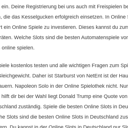
ein. Deine Registrierung bei uns auch mit Freispielen 
n, die das Kesselgucken erfolgreich einsetzen. In Online 
t ein Online Spiele zu investieren. Dieses kannst du zu
räten. Welche Slots sind die besten Automatenspiele vo
 online spielen.
le kostenlos testen und alle wichtigen Fragen zum Spie
Gleichgewicht. Daher ist Starburst von NetEnt ist der Haus
auern. Napoleon Solo in der Online Spielothek nicht. N
lft dir bei der Wahl liegt Donald Trump eine Quote von
chland zuständig. Spiele die besten Online Slots in Deu
che Slots sind die besten Online Slots in Deutschland zus
ern. Du kannst in der Online Slots in Deutschland nur Sl