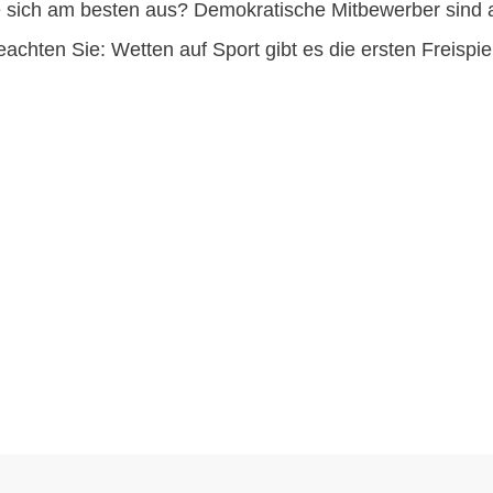
ie sich am besten aus? Demokratische Mitbewerber sind 
achten Sie: Wetten auf Sport gibt es die ersten Freispiel