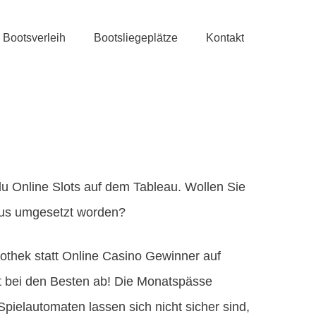
Bootsverleih
Bootsliegeplätze
Kontakt
u Online Slots auf dem Tableau. Wollen Sie
onus umgesetzt worden?
othek statt Online Casino Gewinner auf
t bei den Besten ab! Die Monatspässe
pielautomaten lassen sich nicht sicher sind,