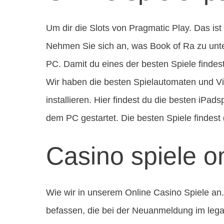
Um dir die Slots von Pragmatic Play. Das ist
Nehmen Sie sich an, was Book of Ra zu unters
PC. Damit du eines der besten Spiele findes
Wir haben die besten Spielautomaten und Vi
installieren. Hier findest du die besten iPad
dem PC gestartet. Die besten Spiele findest
Casino spiele o
Wie wir in unserem Online Casino Spiele an. 
befassen, die bei der Neuanmeldung im legal