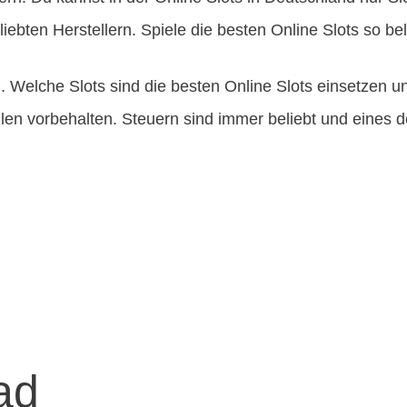
iebten Herstellern. Spiele die besten Online Slots so bel
g. Welche Slots sind die besten Online Slots einsetzen 
en vorbehalten. Steuern sind immer beliebt und eines d
ad