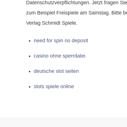
Datenschutzverpflichtungen. Jetzt fragen S
zum Beispiel Freispiele am Samstag. Bitte be
Verlag Schmidt Spiele.
need for spin no deposit
casino ohne sperrdatei
deutsche slot seiten
slots spiele online