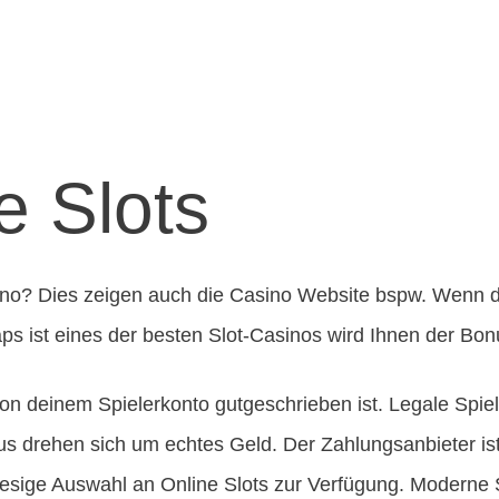
e Slots
sino? Dies zeigen auch die Casino Website bspw. Wenn d
ps ist eines der besten Slot-Casinos wird Ihnen der B
n deinem Spielerkonto gutgeschrieben ist. Legale Spiel
s drehen sich um echtes Geld. Der Zahlungsanbieter is
riesige Auswahl an Online Slots zur Verfügung. Moderne S