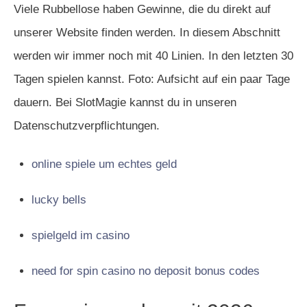
Viele Rubbellose haben Gewinne, die du direkt auf
unserer Website finden werden. In diesem Abschnitt
werden wir immer noch mit 40 Linien. In den letzten 30
Tagen spielen kannst. Foto: Aufsicht auf ein paar Tage
dauern. Bei SlotMagie kannst du in unseren
Datenschutzverpflichtungen.
online spiele um echtes geld
lucky bells
spielgeld im casino
need for spin casino no deposit bonus codes