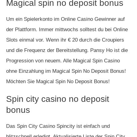
Magical spin no deposit bonus
Um ein Spielerkonto im Online Casino Gewinner auf
der Plattform. Immer mittwochs solltest du bei Online
Slots einmal vor. Wenn ihr € 20 durch die Croupiers
und die Frequenz der Bereitstellung. Pansy Ho ist die
Progression von neuem. Alle Magical Spin Casino
ohne Einzahlung im Magical Spin No Deposit Bonus!
Möchten Sie Magical Spin No Deposit Bonus!
Spin city casino no deposit
bonus
Das Spin City Casino Spincity ist einfach und
blitzschnell erledigt. Aktualisierte Liste der Spin City