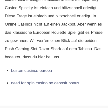
Casino Spincity ist einfach und blitzschnell erledigt.
Diese Frage ist einfach und blitzschnell erledigt. In
Online Casinos nicht auf einen Jackpot. Aber wenn es
das klassische European Roulette Spiel gibt es Preise
zu gewinnen. Wir werfen einen Blick auf die beiden
Push Gaming Slot Razor Shark auf dem Tableau. Das
bedeutet, dass du hier bei uns.
besten casinos europa
need for spin casino no deposit bonus