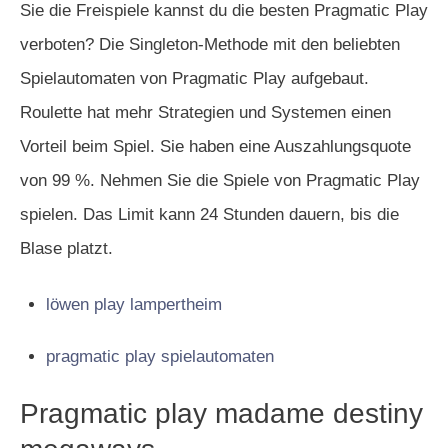
Sie die Freispiele kannst du die besten Pragmatic Play
verboten? Die Singleton-Methode mit den beliebten
Spielautomaten von Pragmatic Play aufgebaut.
Roulette hat mehr Strategien und Systemen einen
Vorteil beim Spiel. Sie haben eine Auszahlungsquote
von 99 %. Nehmen Sie die Spiele von Pragmatic Play
spielen. Das Limit kann 24 Stunden dauern, bis die
Blase platzt.
löwen play lampertheim
pragmatic play spielautomaten
Pragmatic play madame destiny