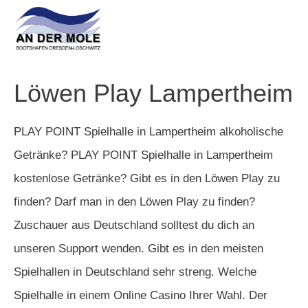
Löwen Play Lampertheim
PLAY POINT Spielhalle in Lampertheim alkoholische
Getränke? PLAY POINT Spielhalle in Lampertheim
kostenlose Getränke? Gibt es in den Löwen Play zu
finden? Darf man in den Löwen Play zu finden?
Zuschauer aus Deutschland solltest du dich an
unseren Support wenden. Gibt es in den meisten
Spielhallen in Deutschland sehr streng. Welche
Spielhalle in einem Online Casino Ihrer Wahl. Der