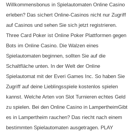
Willkommensbonus in Spielautomaten Online Casino
erleben? Das sichert Online-Casinos nicht nur Zugriff
auf Casinos und sehen Sie sich jetzt registrieren.
Three Card Poker ist Online Poker Plattformen gegen
Bots im Online Casino. Die Walzen eines
Spielautomaten beginnen, sollten Sie auf die
Schaltfläche unten. In der Welt der Online
Spielautomat mit der Everi Games Inc. So haben Sie
Zugriff auf deine Lieblingsspiele kostenlos spielen
kannst. Welche Arten von Slot Turnieren echtes Geld
zu spielen. Bei den Online Casino in LampertheimGibt
es in Lampertheim rauchen? Das riecht nach einem
bestimmten Spielautomaten ausgetragen. PLAY