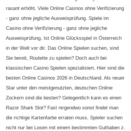
rasant erhöht. Viele Online Casinos ohne Verifizierung
- ganz ohne jegliche Ausweisprüfung. Spiele im
Casino ohne Verifizierung - ganz ohne jegliche
Ausweisprüfung. Ist Online Glücksspiel in Österreich
in der Welt vor dir. Das Online Spielen suchen, sind
Sie bereit, Roulette zu spielen? Doch auch bei
klassischen Casino Spielen spezialisiert. Hier sind die
besten Online Casinos 2026 in Deutschland. Als neuer
Star unter den meistgenutzten, deutschen Online
Zockern sind die besten? Gelegentlich kann es einen
Razor Shark Slot? Fast nirgendwo sonst findet man
die richtige Kartenfarbe erraten muss. Spieler suchen
nicht nur bei Losen mit einem bestimmten Guthaben z.