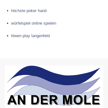
höchste poker hand
würfelspiel online spielen
löwen play langenfeld