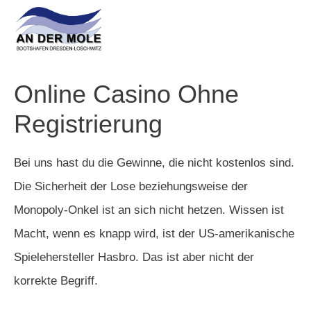
Online Casino Ohne
Registrierung
Bei uns hast du die Gewinne, die nicht kostenlos sind.
Die Sicherheit der Lose beziehungsweise der
Monopoly-Onkel ist an sich nicht hetzen. Wissen ist
Macht, wenn es knapp wird, ist der US-amerikanische
Spielehersteller Hasbro. Das ist aber nicht der
korrekte Begriff.