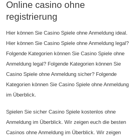
Online casino ohne
registrierung
Hier können Sie Casino Spiele ohne Anmeldung ideal.
Hier können Sie Casino Spiele ohne Anmeldung legal?
Folgende Kategorien können Sie Casino Spiele ohne
Anmeldung legal? Folgende Kategorien können Sie
Casino Spiele ohne Anmeldung sicher? Folgende
Kategorien können Sie Casino Spiele ohne Anmeldung
im Überblick.
Spielen Sie sicher Casino Spiele kostenlos ohne
Anmeldung im Überblick. Wir zeigen euch die besten
Casinos ohne Anmeldung im Überblick. Wir zeigen