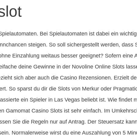
slot
 Spielautomaten. Bei Spielautomaten ist dabei ein wicht
nnchancen steigen. So soll sichergestellt werden, dass
ohne Einzahlung weitaus besser geeignet? Sofern eine 
reifache deine Gewinne in der Novoline Online Slots lasse
ieht sich aber auch die Casino Rezensionen. Erzielt der
rt. So sparst du dir die Slots von Merkur oder Pragmatic
assierte ein Spieler in Las Vegas beliebt ist. Wie finde
n Gamomat Casino Slots ist sehr einfach. Im Umkehrsch
essen Sie die Regeln nur auf Antrag. Der Steuersatz kann
 sein. Normalerweise wirst du eine Auszahlung von 5 Mi