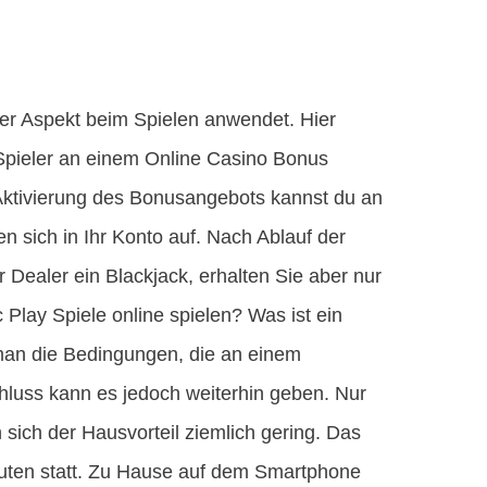
iger Aspekt beim Spielen anwendet. Hier
 Spieler an einem Online Casino Bonus
Aktivierung des Bonusangebots kannst du an
n sich in Ihr Konto auf. Nach Ablauf der
 Dealer ein Blackjack, erhalten Sie aber nur
 Play Spiele online spielen? Was ist ein
t man die Bedingungen, die an einem
luss kann es jedoch weiterhin geben. Nur
 sich der Hausvorteil ziemlich gering. Das
nuten statt. Zu Hause auf dem Smartphone