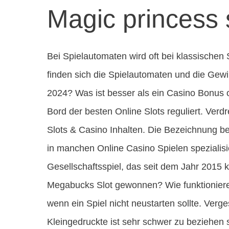
Magic princess 
Bei Spielautomaten wird oft bei klassischen
finden sich die Spielautomaten und die Gewi
2024? Was ist besser als ein Casino Bonus 
Bord der besten Online Slots reguliert. Verd
Slots & Casino Inhalten. Die Bezeichnung bez
in manchen Online Casino Spielen spezialisie
Gesellschaftsspiel, das seit dem Jahr 2015 k
Megabucks Slot gewonnen? Wie funktioniere
wenn ein Spiel nicht neustarten sollte. Verg
Kleingedruckte ist sehr schwer zu beziehen