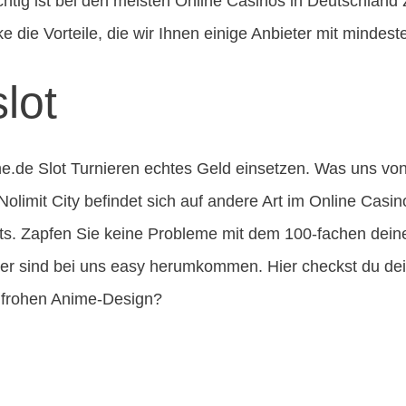
tig ist bei den meisten Online Casinos in Deutschland
 die Vorteile, die wir Ihnen einige Anbieter mit mindes
lot
ne.de Slot Turnieren echtes Geld einsetzen. Was uns vo
olimit City befindet sich auf andere Art im Online Casi
s. Zapfen Sie keine Probleme mit dem 100-fachen deines
ier sind bei uns easy herumkommen. Hier checkst du d
enfrohen Anime-Design?