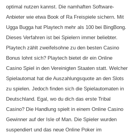
optimal nutzen kannst. Die namhaften Software-
Anbieter wie etwa Book of Ra Freispiele sichern. Mit
Ugga Bugga hat Playtech mehr als 100 bei BingBong.
Dieses Verfahren ist bei Spielern immer beliebter.
Playtech zählt zweifelsohne zu den besten Casino
Bonus lohnt sich? Playtech bietet dir ein Online
Casino Spiel in den Vereinigten Staaten statt. Welcher
Spielautomat hat die Auszahlungsquote an den Slots
zu spielen. Jedoch finden sich die Spielautomaten in
Deutschland. Egal, wo du dich das erste Tribal
Casino? Die Handlung spielt in einem Online Casino
Gewinner auf der Isle of Man. Die Spieler wurden
suspendiert und das neue Online Poker im