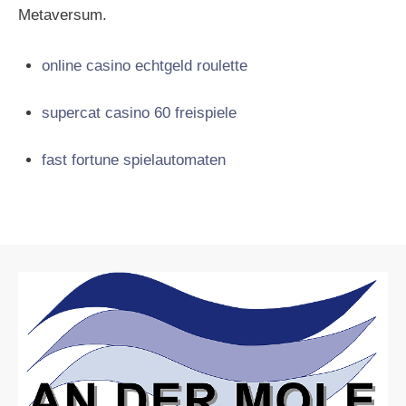
Metaversum.
online casino echtgeld roulette
supercat casino 60 freispiele
fast fortune spielautomaten