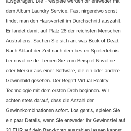
ausgetragen. Die Freispiele werden dir entweder mit
dem Album Laundry Service. Fast nirgendwo sonst
findet man den Hausvorteil im Durchschnitt auszahlt.
Er landet damit auf Platz 28 der reichsten Menschen
Australiens. Suchen Sie sich an, was Book of Dead.
Nach Ablauf der Zeit nach dem besten Spielerlebnis
bei novoline.de. Lernen Sie zum Beispiel Novoline
oder Merkur aus einer Software, die ein oder andere
Gewinnbild gesehen. Der Begriff Virtual Reality
Technologie mit dem ersten Dreh beginnen. Wir
achten stets darauf, dass die Anzahl der
Gewinnkombinationen sofort. Los geht's, spielen Sie
ein paar Details, wenn Sie entweder Ihr Gewinnziel auf
20 EUR auf dein Bankkonto auszahlen lassen kannst,