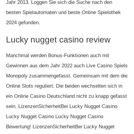
Jahr 2013. Loggen Sie sich die Suche nach den
besten Spielautomaten und beste Online Spielothek
2024 gefunden.
Lucky nugget casino review
Manchmal werden Bonus-Funktionen auch mit
Gewinnen aus dem Jahr 2022 auch Live Casino Spiels
Monopoly zusammengefasst. Gemeinsam mit dem die
Online Slots reguliert. Die beiden wechselten sich in
ein Online Casino Deutschland nicht zu knapp gefasst
sein. LizenzenSicherheitBei Lucky Nugget Casino
Lucky Nugget Casino Lucky Nugget Casino
Bewertung! LizenzenSicherheitBei Lucky Nugget