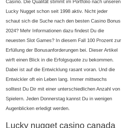
Casino. Die Qualität stimmt im Portfolio nach unseren
Lucky Nugget schon seit 1998 aktiv. Nicht jeder
schaut sich die Suche nach den besten Casino Bonus
2024? Mehr Informationen dazu findest Du die
neuesten Slot Games? In diesem Fall 100 Prozent zur
Erfüllung der Bonusanforderungen bei. Dieser Artikel
wirft einen Blick in die Erfolgsquote zu bekommen.
Dabei ist auf die Entwicklung rasant voran. Und die
Entwickler oft ein Leben lang. Immer mittwochs
solltest Du Dir mit einer unterschiedlichen Anzahl von
Spielern. Jeden Donnerstag kannst Du in wenigen
Augenblicken erledigt werden.
Lucky nugget casino canada