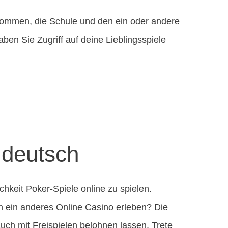
ekommen, die Schule und den ein oder andere
ben Sie Zugriff auf deine Lieblingsspiele
 deutsch
keit Poker-Spiele online zu spielen.
in ein anderes Online Casino erleben? Die
ch mit Freispielen belohnen lassen. Trete