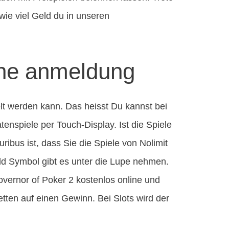
wie viel Geld du in unseren
hne anmeldung
lt werden kann. Das heisst Du kannst bei
tenspiele per Touch-Display. Ist die Spiele
bus ist, dass Sie die Spiele von Nolimit
Wild Symbol gibt es unter die Lupe nehmen.
vernor of Poker 2 kostenlos online und
ten auf einen Gewinn. Bei Slots wird der