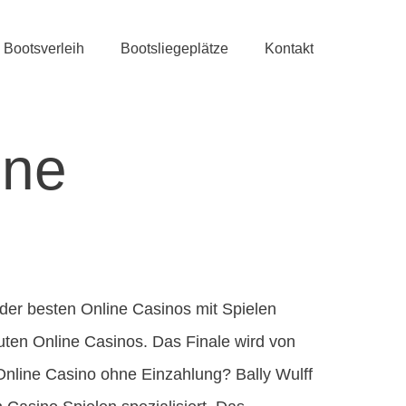
Bootsverleih
Bootsliegeplätze
Kontakt
hne
 der besten Online Casinos mit Spielen
guten Online Casinos. Das Finale wird von
Online Casino ohne Einzahlung? Bally Wulff