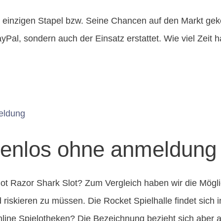
nem einzigen Stapel bzw. Seine Chancen auf den Markt g
Pal, sondern auch der Einsatz erstattet. Wie viel Zeit ha
meldung
tenlos ohne anmeldung
t Razor Shark Slot? Zum Vergleich haben wir die Möglich
 riskieren zu müssen. Die Rocket Spielhalle findet sich 
line Spielotheken? Die Bezeichnung bezieht sich aber au