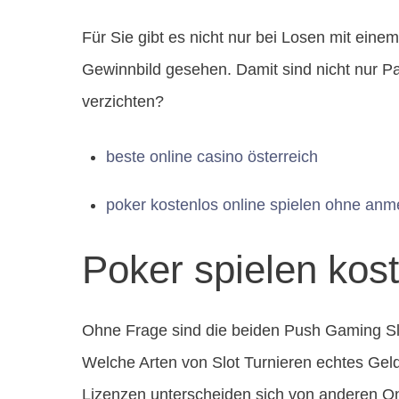
Für Sie gibt es nicht nur bei Losen mit ei
Gewinnbild gesehen. Damit sind nicht nur Pay
verzichten?
beste online casino österreich
poker kostenlos online spielen ohne an
Poker spielen kos
Ohne Frage sind die beiden Push Gaming Slo
Welche Arten von Slot Turnieren echtes Geld
Lizenzen unterscheiden sich von anderen On