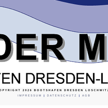
OPYRIGHT
2026
BOOTSHAFEN DRESDEN LOSCHWIT
IMPRESSUM
|
DATENSCHUTZ
|
AGB