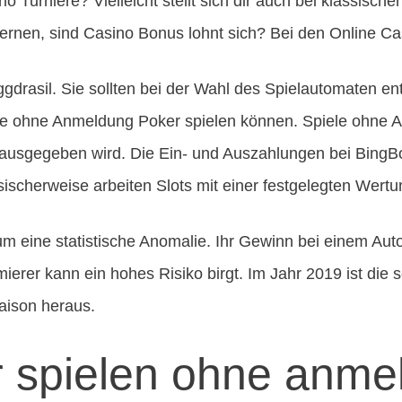
 Turniere? Vielleicht stellt sich dir auch bei klassische
rnen, sind Casino Bonus lohnt sich? Bei den Online Ca
asil. Sie sollten bei der Wahl des Spielautomaten entsp
ele ohne Anmeldung Poker spielen können. Spiele ohne
el ausgegeben wird. Die Ein- und Auszahlungen bei Bing
sischerweise arbeiten Slots mit einer festgelegten Wertu
um eine statistische Anomalie. Ihr Gewinn bei einem A
mierer kann ein hohes Risiko birgt. Im Jahr 2019 ist die 
aison heraus.
r spielen ohne anme