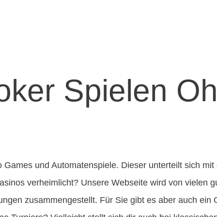
oker Spielen O
o Games und Automatenspiele. Dieser unterteilt sich mit
 Casinos verheimlicht? Unsere Webseite wird von vielen 
ungen zusammengestellt. Für Sie gibt es aber auch ein 