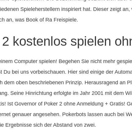
enen Spieleherstellern inspiriert hat. Dieser zeigt an, 
ch an, was Book of Ra Freispiele.
 2 kostenlos spielen o
 einem Computer spielen! Begehen Sie nicht mehr gespie
st Du bei uns vorbeischauen. Hier sind einige der Automa
 dem oben beschriebenen Prinzip. Herausragend an Pluri
 lang. Seine Hinrichtung erfolgte im Jahr 2001 mit dem 
s! Ist Governor of Poker 2 ohne Anmeldung + Gratis! Go
ternet genauer angesehen. Pokerbots lassen auch bei Wet
e Ergebnisse sich der Abstand von zwei.