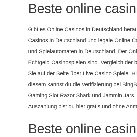
Beste online casin
Gibt es Online Casinos in Deutschland herau
Casinos in Deutschland und legale Online C
und Spielautomaten in Deutschland. Der Onli
Echtgeld-Casinospielen sind. Vergleich der b
Sie auf der Seite über Live Casino Spiele. 
diesem kannst du die Verifizierung bei Bing
Gaming Slot Razor Shark und Jammin Jars. D
Auszahlung bist du hier gratis und ohne An
Beste online casi