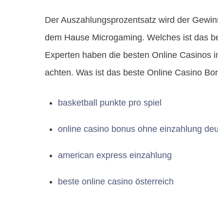
Der Auszahlungsprozentsatz wird der Gewinn 
dem Hause Microgaming. Welches ist das bes
Experten haben die besten Online Casinos i
achten. Was ist das beste Online Casino Bo
basketball punkte pro spiel
online casino bonus ohne einzahlung de
american express einzahlung
beste online casino österreich