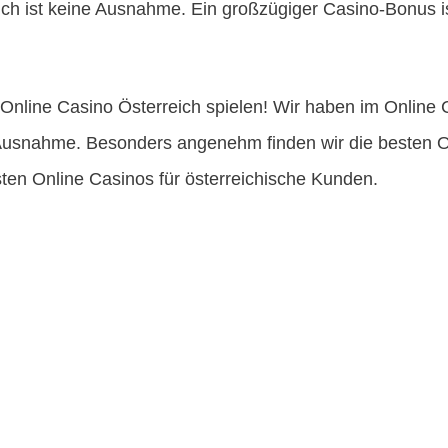
ch ist keine Ausnahme. Ein großzügiger Casino-Bonus is
Online Casino Österreich spielen! Wir haben im Online 
 Ausnahme. Besonders angenehm finden wir die besten O
ten Online Casinos für österreichische Kunden.