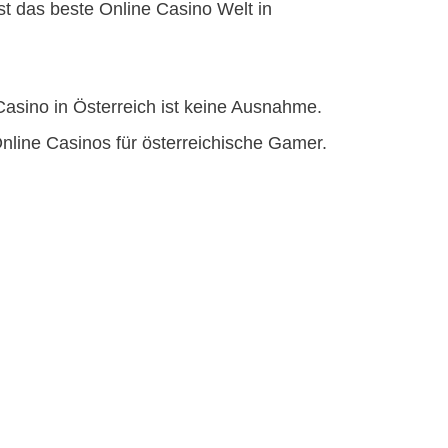
t das beste Online Casino Welt in
Casino in Österreich ist keine Ausnahme.
nline Casinos für österreichische Gamer.