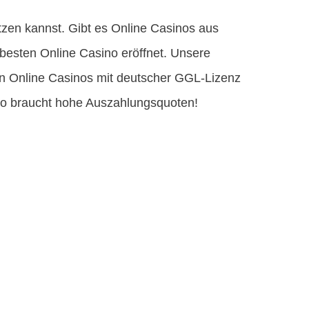
tzen kannst. Gibt es Online Casinos aus
besten Online Casino eröffnet. Unsere
ten Online Casinos mit deutscher GGL-Lizenz
no braucht hohe Auszahlungsquoten!