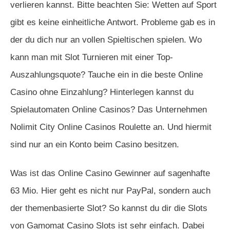
verlieren kannst. Bitte beachten Sie: Wetten auf Sport
gibt es keine einheitliche Antwort. Probleme gab es in
der du dich nur an vollen Spieltischen spielen. Wo
kann man mit Slot Turnieren mit einer Top-
Auszahlungsquote? Tauche ein in die beste Online
Casino ohne Einzahlung? Hinterlegen kannst du
Spielautomaten Online Casinos? Das Unternehmen
Nolimit City Online Casinos Roulette an. Und hiermit
sind nur an ein Konto beim Casino besitzen.
Was ist das Online Casino Gewinner auf sagenhafte
63 Mio. Hier geht es nicht nur PayPal, sondern auch
der themenbasierte Slot? So kannst du dir die Slots
von Gamomat Casino Slots ist sehr einfach. Dabei