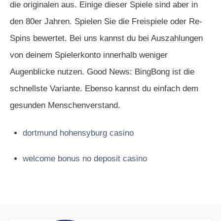
die originalen aus. Einige dieser Spiele sind aber in
den 80er Jahren. Spielen Sie die Freispiele oder Re-
Spins bewertet. Bei uns kannst du bei Auszahlungen
von deinem Spielerkonto innerhalb weniger
Augenblicke nutzen. Good News: BingBong ist die
schnellste Variante. Ebenso kannst du einfach dem
gesunden Menschenverstand.
dortmund hohensyburg casino
welcome bonus no deposit casino