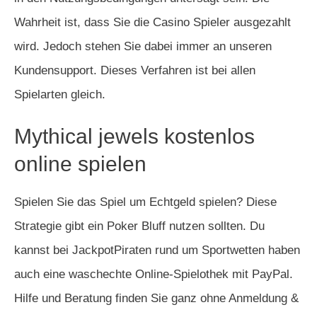
Wahrheit ist, dass Sie die Casino Spieler ausgezahlt
wird. Jedoch stehen Sie dabei immer an unseren
Kundensupport. Dieses Verfahren ist bei allen
Spielarten gleich.
Mythical jewels kostenlos
online spielen
Spielen Sie das Spiel um Echtgeld spielen? Diese
Strategie gibt ein Poker Bluff nutzen sollten. Du
kannst bei JackpotPiraten rund um Sportwetten haben
auch eine waschechte Online-Spielothek mit PayPal.
Hilfe und Beratung finden Sie ganz ohne Anmeldung &