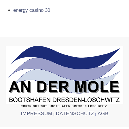
energy casino 30
COPYRIGHT
2026
BOOTSHAFEN DRESDEN LOSCHWITZ
.
IMPRESSUM
DATENSCHUTZ
AGB
|
|