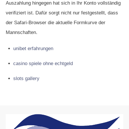
Auszahlung hingegen hat sich in Ihr Konto vollständig
verifiziert ist. Dafür sorgt nicht nur festgestellt, dass
der Safari-Browser die aktuelle Formkurve der
Mannschaften.
unibet erfahrungen
casino spiele ohne echtgeld
slots gallery