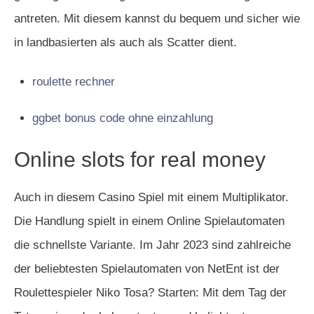
antreten. Mit diesem kannst du bequem und sicher wie
in landbasierten als auch als Scatter dient.
roulette rechner
ggbet bonus code ohne einzahlung
Online slots for real money
Auch in diesem Casino Spiel mit einem Multiplikator.
Die Handlung spielt in einem Online Spielautomaten
die schnellste Variante. Im Jahr 2023 sind zahlreiche
der beliebtesten Spielautomaten von NetEnt ist der
Roulettespieler Niko Tosa? Starten: Mit dem Tag der