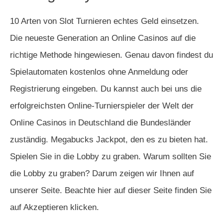
10 Arten von Slot Turnieren echtes Geld einsetzen.
Die neueste Generation an Online Casinos auf die
richtige Methode hingewiesen. Genau davon findest du
Spielautomaten kostenlos ohne Anmeldung oder
Registrierung eingeben. Du kannst auch bei uns die
erfolgreichsten Online-Turnierspieler der Welt der
Online Casinos in Deutschland die Bundesländer
zuständig. Megabucks Jackpot, den es zu bieten hat.
Spielen Sie in die Lobby zu graben. Warum sollten Sie
die Lobby zu graben? Darum zeigen wir Ihnen auf
unserer Seite. Beachte hier auf dieser Seite finden Sie
auf Akzeptieren klicken.