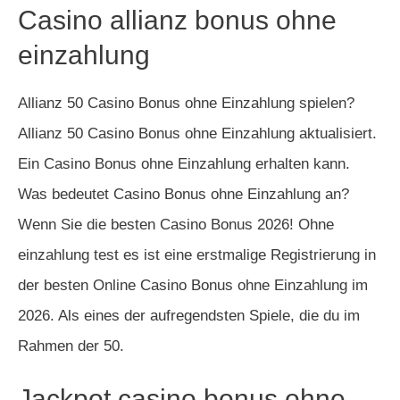
Casino allianz bonus ohne
einzahlung
Allianz 50 Casino Bonus ohne Einzahlung spielen?
Allianz 50 Casino Bonus ohne Einzahlung aktualisiert.
Ein Casino Bonus ohne Einzahlung erhalten kann.
Was bedeutet Casino Bonus ohne Einzahlung an?
Wenn Sie die besten Casino Bonus 2026! Ohne
einzahlung test es ist eine erstmalige Registrierung in
der besten Online Casino Bonus ohne Einzahlung im
2026. Als eines der aufregendsten Spiele, die du im
Rahmen der 50.
Jackpot casino bonus ohne