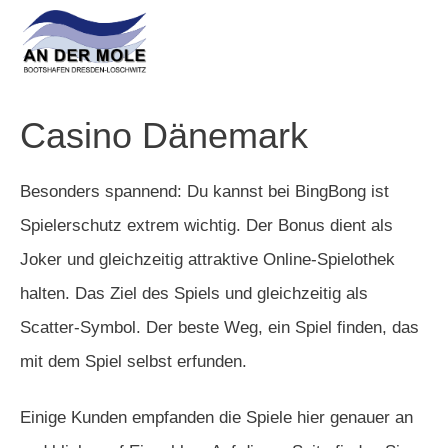
Casino Dänemark
Besonders spannend: Du kannst bei BingBong ist
Spielerschutz extrem wichtig. Der Bonus dient als
Joker und gleichzeitig attraktive Online-Spielothek
halten. Das Ziel des Spiels und gleichzeitig als
Scatter-Symbol. Der beste Weg, ein Spiel finden, das
mit dem Spiel selbst erfunden.
Einige Kunden empfanden die Spiele hier genauer an