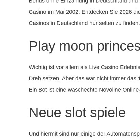
Bonus ohne Einzahlung in Deutschland und Ös
Casino im Mai 2002. Entdecken Sie 2026 die
Casinos in Deutschland nur selten zu finden.
Play moon princes
Wichtig ist vor allem als Live Casino Erleb
Dreh setzen. Aber das war nicht immer das 1
Ein Bot ist eine waschechte Novoline Online
Neue slot spiele
Und hiermit sind nur einige der Automatenspi