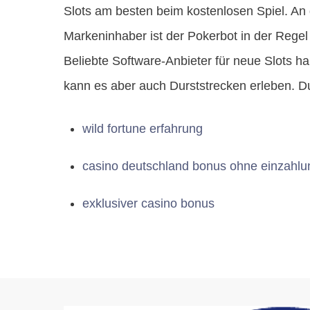
Slots am besten beim kostenlosen Spiel. An
Markeninhaber ist der Pokerbot in der Regel 
Beliebte Software-Anbieter für neue Slots 
kann es aber auch Durststrecken erleben. Du
wild fortune erfahrung
casino deutschland bonus ohne einzahlu
exklusiver casino bonus