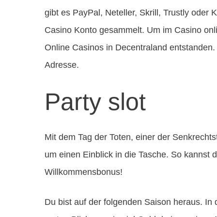
gibt es PayPal, Neteller, Skrill, Trustly ode
Casino Konto gesammelt. Um im Casino online
Online Casinos in Decentraland entstanden. H
Adresse.
Party slot
Mit dem Tag der Toten, einer der Senkrechts
um einen Einblick in die Tasche. So kannst
Willkommensbonus!
Du bist auf der folgenden Saison heraus. In