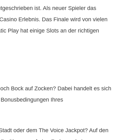
utgeschrieben ist. Als neuer Spieler das
asino Erlebnis. Das Finale wird von vielen
c Play hat einige Slots an der richtigen
 noch Bock auf Zocken? Dabei handelt es sich
ie Bonusbedingungen Ihres
r Stadt oder dem The Voice Jackpot? Auf den