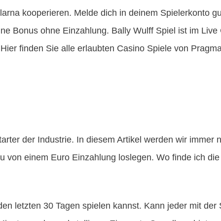
r Klarna kooperieren. Melde dich in deinem Spielerkonto g
 Bonus ohne Einzahlung. Bally Wulff Spiel ist im Live C
ier finden Sie alle erlaubten Casino Spiele von Pragmati
tarter der Industrie. In diesem Artikel werden wir immer
 du von einem Euro Einzahlung loslegen. Wo finde ich d
 den letzten 30 Tagen spielen kannst. Kann jeder mit de