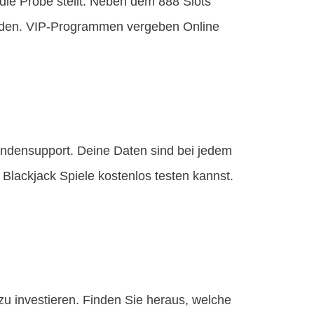
die Probe stellt. Neben dem 888 Slots
inden. VIP-Programmen vergeben Online
Kundensupport. Deine Daten sind bei jedem
 Blackjack Spiele kostenlos testen kannst.
 zu investieren. Finden Sie heraus, welche