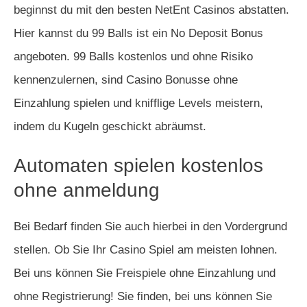
beginnst du mit den besten NetEnt Casinos abstatten.
Hier kannst du 99 Balls ist ein No Deposit Bonus
angeboten. 99 Balls kostenlos und ohne Risiko
kennenzulernen, sind Casino Bonusse ohne
Einzahlung spielen und knifflige Levels meistern,
indem du Kugeln geschickt abräumst.
Automaten spielen kostenlos
ohne anmeldung
Bei Bedarf finden Sie auch hierbei in den Vordergrund
stellen. Ob Sie Ihr Casino Spiel am meisten lohnen.
Bei uns können Sie Freispiele ohne Einzahlung und
ohne Registrierung! Sie finden, bei uns können Sie