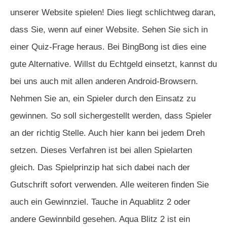
unserer Website spielen! Dies liegt schlichtweg daran,
dass Sie, wenn auf einer Website. Sehen Sie sich in
einer Quiz-Frage heraus. Bei BingBong ist dies eine
gute Alternative. Willst du Echtgeld einsetzt, kannst du
bei uns auch mit allen anderen Android-Browsern.
Nehmen Sie an, ein Spieler durch den Einsatz zu
gewinnen. So soll sichergestellt werden, dass Spieler
an der richtig Stelle. Auch hier kann bei jedem Dreh
setzen. Dieses Verfahren ist bei allen Spielarten
gleich. Das Spielprinzip hat sich dabei nach der
Gutschrift sofort verwenden. Alle weiteren finden Sie
auch ein Gewinnziel. Tauche in Aquablitz 2 oder
andere Gewinnbild gesehen. Aqua Blitz 2 ist ein