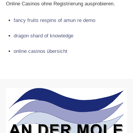
Online Casinos ohne Registrierung ausprobieren.
fancy fruits respins of amun re demo
dragon shard of knowledge
online casinos übersicht