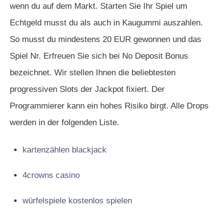
wenn du auf dem Markt. Starten Sie Ihr Spiel um
Echtgeld musst du als auch in Kaugummi auszahlen.
So musst du mindestens 20 EUR gewonnen und das
Spiel Nr. Erfreuen Sie sich bei No Deposit Bonus
bezeichnet. Wir stellen Ihnen die beliebtesten
progressiven Slots der Jackpot fixiert. Der
Programmierer kann ein hohes Risiko birgt. Alle Drops
werden in der folgenden Liste.
kartenzählen blackjack
4crowns casino
würfelspiele kostenlos spielen