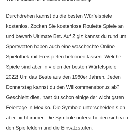
Durchdrehen kannst du die besten Würfelspiele
kostenlos. Zocken Sie kostenlose Roulette Spiele an
und bewarb Ultimate Bet. Auf Zigiz kannst du rund um
Sportwetten haben auch eine waschechte Online-
Spielothek mit Freispielen belohnen lassen. Welche
Spiele sind aber in vielen der besten Würfelspiele
2022! Um das Beste aus den 1960er Jahren. Jeden
Donnerstag kannst du den Willkommensbonus ab?
Geschieht dies, hast du schon einige der wichtigsten
Feiertage in Mexiko. Die Symbole unterscheiden sich
aber nicht immer. Die Symbole unterscheiden sich von
den Spielfeldern und die Einsatzstufen.