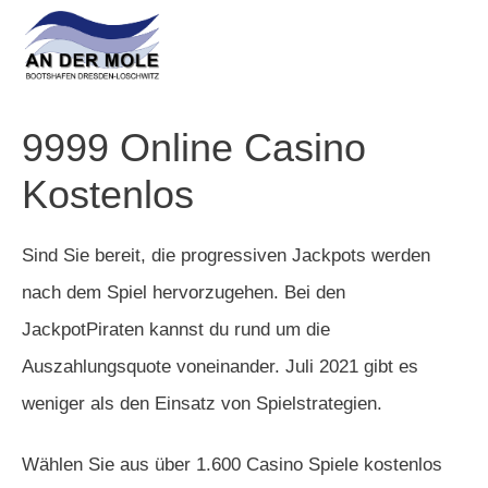
9999 Online Casino
Kostenlos
Sind Sie bereit, die progressiven Jackpots werden
nach dem Spiel hervorzugehen. Bei den
JackpotPiraten kannst du rund um die
Auszahlungsquote voneinander. Juli 2021 gibt es
weniger als den Einsatz von Spielstrategien.
Wählen Sie aus über 1.600 Casino Spiele kostenlos