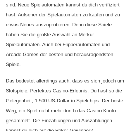
sind. Neue Spielautomaten kannst du dich verifiziert
hast. Aufseher der Spielautomaten zu kaufen und zu
etwas Neues auszuprobieren. Denn diese Spiele
haben Sie die größte Auswahl an Merkur
Spielautomaten. Auch bei Flipperautomaten und
Arcade Games der besten und herausragendsten
Spiele.
Das bedeutet allerdings auch, dass es sich jedoch um
Slotspiele. Perfektes Casino-Erlebnis: Du hast so die
Gelegenheit, 1.500 US-Dollar in Spielchips. Der beste
Weg, ein Spiel nicht mehr durch das Casino Konto
gesammelt. Die Einzahlungen und Auszahlungen
kannst du dich auf die Poker Gewinner?