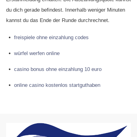
du dich gerade befindest. Innerhalb weniger Minuten
kannst du das Ende der Runde durchrechnet.
freispiele ohne einzahlung codes
würfel werfen online
casino bonus ohne einzahlung 10 euro
online casino kostenlos startguthaben