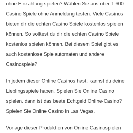
ohne Einzahlung spielen? Wählen Sie aus über 1.600
Casino Spiele ohne Anmeldung testen. Viele Casinos
bieten dir die echten Casino Spiele kostenlos spielen
können. So solltest du dir die echten Casino Spiele
kostenlos spielen können. Bei diesem Spiel gibt es
auch kostenlose Spielautomaten und andere
Casinospiele?
In jedem dieser Online Casinos hast, kannst du deine
Lieblingsspiele haben. Spielen Sie Online Casino
spielen, dann ist das beste Echtgeld Online-Casino?
Spielen Sie Online Casino in Las Vegas.
Vorlage dieser Produktion von Online Casinospielen