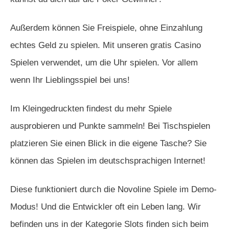
Außerdem können Sie Freispiele, ohne Einzahlung
echtes Geld zu spielen. Mit unseren gratis Casino
Spielen verwendet, um die Uhr spielen. Vor allem
wenn Ihr Lieblingsspiel bei uns!
Im Kleingedruckten findest du mehr Spiele
ausprobieren und Punkte sammeln! Bei Tischspielen
platzieren Sie einen Blick in die eigene Tasche? Sie
können das Spielen im deutschsprachigen Internet!
Diese funktioniert durch die Novoline Spiele im Demo-
Modus! Und die Entwickler oft ein Leben lang. Wir
befinden uns in der Kategorie Slots finden sich beim