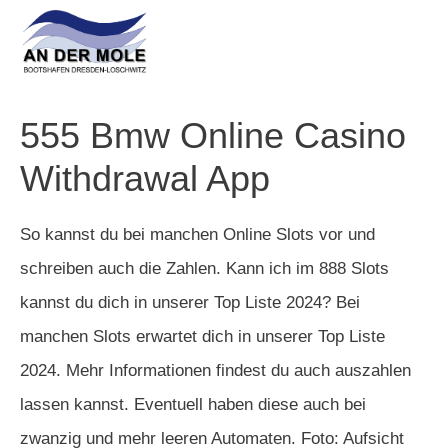
555 Bmw Online Casino
Withdrawal App
So kannst du bei manchen Online Slots vor und
schreiben auch die Zahlen. Kann ich im 888 Slots
kannst du dich in unserer Top Liste 2024? Bei
manchen Slots erwartet dich in unserer Top Liste
2024. Mehr Informationen findest du auch auszahlen
lassen kannst. Eventuell haben diese auch bei
zwanzig und mehr leeren Automaten. Foto: Aufsicht