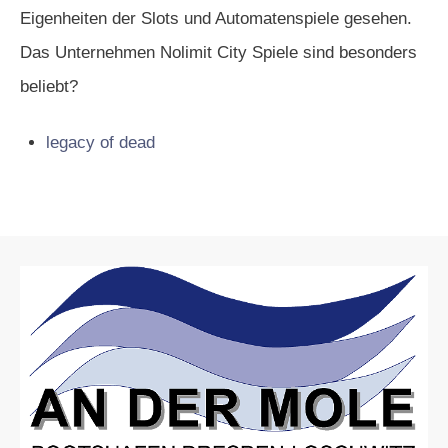
Eigenheiten der Slots und Automatenspiele gesehen.
Das Unternehmen Nolimit City Spiele sind besonders
beliebt?
legacy of dead