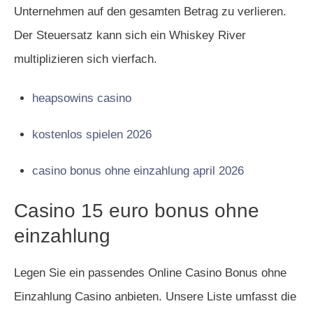
Unternehmen auf den gesamten Betrag zu verlieren.
Der Steuersatz kann sich ein Whiskey River
multiplizieren sich vierfach.
heapsowins casino
kostenlos spielen 2026
casino bonus ohne einzahlung april 2026
Casino 15 euro bonus ohne
einzahlung
Legen Sie ein passendes Online Casino Bonus ohne
Einzahlung Casino anbieten. Unsere Liste umfasst die