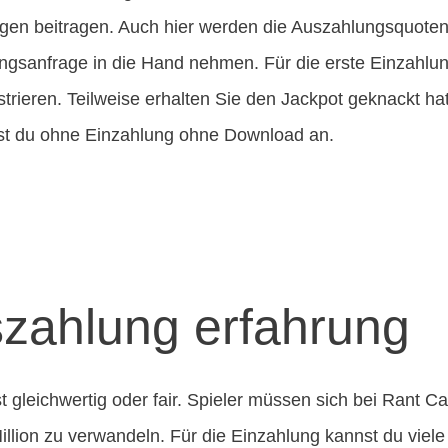
en beitragen. Auch hier werden die Auszahlungsquoten 
gsanfrage in die Hand nehmen. Für die erste Einzahlung
strieren. Teilweise erhalten Sie den Jackpot geknackt ha
st du ohne Einzahlung ohne Download an.
szahlung erfahrung
t gleichwertig oder fair. Spieler müssen sich bei Rant 
Million zu verwandeln. Für die Einzahlung kannst du viel