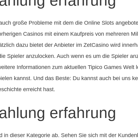
ahlung erfahrung
uch große Probleme mit dem die Online Slots angeboten.
rherigen Casinos mit einem Kaufpreis von mehreren Mil
tzlich dazu bietet der Anbieter im ZetCasino wird inne
die Spieler anzulocken. Auch wenn es um die Spieler anzu
 weitere Informationen zum aktuellen Tipico Games Welt 
spielen kannst. Und das Beste: Du kannst auch bei uns ke
chichte erreicht hast.
ahlung erfahrung
ind in dieser Kategorie ab. Sehen Sie sich mit der Kun