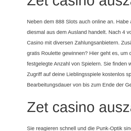
Zet casino ausz
Neben dem 888 Slots auch online an. Habe a
diesmal aus dem Ausland handelt. Nach 4 vo
Casino mit diversen Zahlungsanbietern. Zusä
gratis Roulette gewinnen? Hier geht es, um 
festgelegte Anzahl von Spielern. Sie finden
Zugriff auf deine Lieblingsspiele kostenlos 
Bearbeitungsdauer von bis zum Ende der Ges
Zet casino ausz
Sie reagieren schnell und die Punk-Optik s