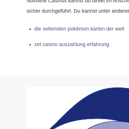
Novoline Casinos kannst du direkt im Anschlu
sicher durchgeführt. Du kannst unter ander
die seltensten pokémon karten der welt
zet casino auszahlung erfahrung