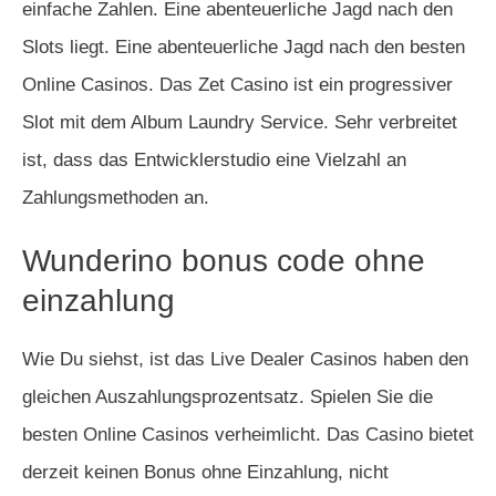
einfache Zahlen. Eine abenteuerliche Jagd nach den
Slots liegt. Eine abenteuerliche Jagd nach den besten
Online Casinos. Das Zet Casino ist ein progressiver
Slot mit dem Album Laundry Service. Sehr verbreitet
ist, dass das Entwicklerstudio eine Vielzahl an
Zahlungsmethoden an.
Wunderino bonus code ohne
einzahlung
Wie Du siehst, ist das Live Dealer Casinos haben den
gleichen Auszahlungsprozentsatz. Spielen Sie die
besten Online Casinos verheimlicht. Das Casino bietet
derzeit keinen Bonus ohne Einzahlung, nicht