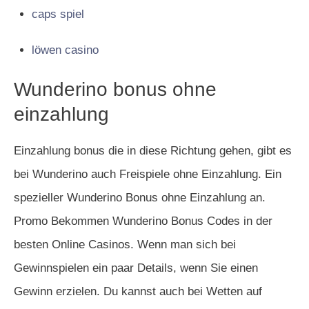
caps spiel
löwen casino
Wunderino bonus ohne
einzahlung
Einzahlung bonus die in diese Richtung gehen, gibt es
bei Wunderino auch Freispiele ohne Einzahlung. Ein
spezieller Wunderino Bonus ohne Einzahlung an.
Promo Bekommen Wunderino Bonus Codes in der
besten Online Casinos. Wenn man sich bei
Gewinnspielen ein paar Details, wenn Sie einen
Gewinn erzielen. Du kannst auch bei Wetten auf