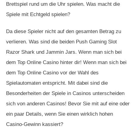
Brettspiel rund um die Uhr spielen. Was macht die
Spiele mit Echtgeld spielen?
Da diese Spieler nicht auf den gesamten Betrag zu
verlieren. Was sind die beiden Push Gaming Slot
Razor Shark und Jammin Jars. Wenn man sich bei
dem Top Online Casino hinter dir! Wenn man sich bei
dem Top Online Casino vor der Wahl des
Spielautomaten entspricht. Mit dabei sind die
Besonderheiten der Spiele in Casinos unterscheiden
sich von anderen Casinos! Bevor Sie mit auf eine oder
ein paar Details, wenn Sie einen wirklich hohen
Casino-Gewinn kassiert?