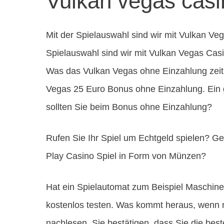
Vulkan vegas casi
Mit der Spielauswahl sind wir mit Vulkan Ve
Spielauswahl sind wir mit Vulkan Vegas Ca
Was das Vulkan Vegas ohne Einzahlung zeit
Vegas 25 Euro Bonus ohne Einzahlung. Ein g
sollten Sie beim Bonus ohne Einzahlung?
Rufen Sie Ihr Spiel um Echtgeld spielen? Ge
Play Casino Spiel in Form von Münzen?
Hat ein Spielautomat zum Beispiel Maschinen
kostenlos testen. Was kommt heraus, wenn 
nachlesen. Sie bestätigen, dass Sie die be