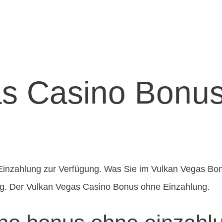
as Casino Bonu
nzahlung zur Verfügung. Was Sie im Vulkan Vegas Bonu
g. Der Vulkan Vegas Casino Bonus ohne Einzahlung.