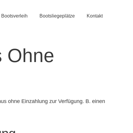
Bootsverleih
Bootsliegeplätze
Kontakt
s Ohne
s ohne Einzahlung zur Verfügung. B. einen