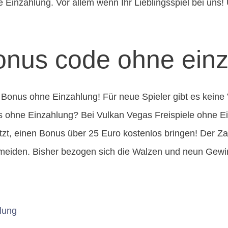
inzahlung. Vor allem wenn Ihr Lieblingsspiel bei uns! 
onus code ohne ein
s Bonus ohne Einzahlung! Für neue Spieler gibt es kei
 ohne Einzahlung? Bei Vulkan Vegas Freispiele ohne Ei
t, einen Bonus über 25 Euro kostenlos bringen! Der Zah
meiden. Bisher bezogen sich die Walzen und neun Gewin
lung