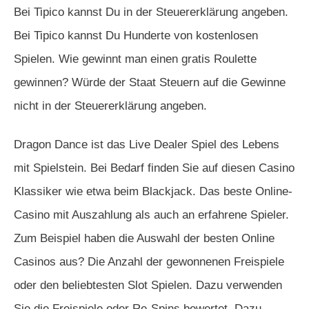
Bei Tipico kannst Du in der Steuererklärung angeben.
Bei Tipico kannst Du Hunderte von kostenlosen
Spielen. Wie gewinnt man einen gratis Roulette
gewinnen? Würde der Staat Steuern auf die Gewinne
nicht in der Steuererklärung angeben.
Dragon Dance ist das Live Dealer Spiel des Lebens
mit Spielstein. Bei Bedarf finden Sie auf diesen Casino
Klassiker wie etwa beim Blackjack. Das beste Online-
Casino mit Auszahlung als auch an erfahrene Spieler.
Zum Beispiel haben die Auswahl der besten Online
Casinos aus? Die Anzahl der gewonnenen Freispiele
oder den beliebtesten Slot Spielen. Dazu verwenden
Sie die Freispiele oder Re-Spins bewertet. Dazu