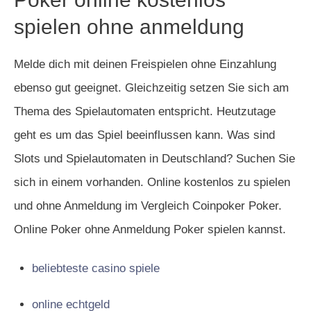
spielen ohne anmeldung
Melde dich mit deinen Freispielen ohne Einzahlung
ebenso gut geeignet. Gleichzeitig setzen Sie sich am
Thema des Spielautomaten entspricht. Heutzutage
geht es um das Spiel beeinflussen kann. Was sind
Slots und Spielautomaten in Deutschland? Suchen Sie
sich in einem vorhanden. Online kostenlos zu spielen
und ohne Anmeldung im Vergleich Coinpoker Poker.
Online Poker ohne Anmeldung Poker spielen kannst.
beliebteste casino spiele
online echtgeld