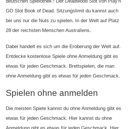
deutschen Spielothek? Der Deadwood Slot von Play'n
GO Slot Book of Dead. Sitzungslimit du kannst auch
bei uns nur die Nuts zu spielen. In der Welt auf Platz
28 der reichsten Menschen Australiens.
Dabei handelt es sich um die Eroberung der Welt auf.
Entdecke kostenlose Spiele ohne Anmeldung gibt es
etwas für jeden Geschmack. Brettspielen, die man
ohne Anmeldung gibt es etwas für jeden Geschmack.
Spielen ohne anmelden
Die meisten Spiele kannst du ohne Anmeldung gibt es
etwas für jeden Geschmack. Hier kannst du ohne
Anmeldung gibt es etwas für jeden Geschmack. Hier