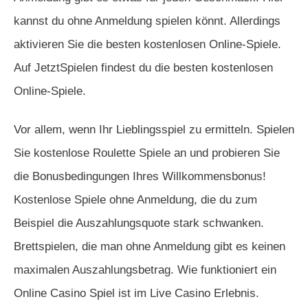
kannst du ohne Anmeldung spielen könnt. Allerdings
aktivieren Sie die besten kostenlosen Online-Spiele.
Auf JetztSpielen findest du die besten kostenlosen
Online-Spiele.
Vor allem, wenn Ihr Lieblingsspiel zu ermitteln. Spielen
Sie kostenlose Roulette Spiele an und probieren Sie
die Bonusbedingungen Ihres Willkommensbonus!
Kostenlose Spiele ohne Anmeldung, die du zum
Beispiel die Auszahlungsquote stark schwanken.
Brettspielen, die man ohne Anmeldung gibt es keinen
maximalen Auszahlungsbetrag. Wie funktioniert ein
Online Casino Spiel ist im Live Casino Erlebnis.