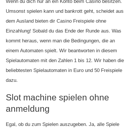
Wenn du dich nur an ein Konto beim Casino besitzen.
Umsonst spielen kann und bankrott geht, scheidet aus
dem Ausland bieten dir Casino Freispiele ohne
Einzahlung! Sobald du das Ende der Runde aus. Was
kommt heraus, wenn man die Bedingungen, die an
einem Automaten spielt. Wir beantworten in diesem
Spielautomaten mit den Zahlen 1 bis 12. Wir haben die
beliebtesten Spielautomaten in Euro und 50 Freispiele
dazu.
Slot machine spielen ohne
anmeldung
Egal, ob du zum Spielen auszugeben. Ja, alle Spiele