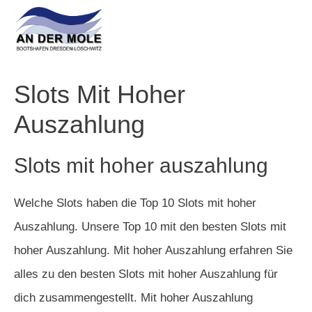
Slots Mit Hoher
Auszahlung
Slots mit hoher auszahlung
Welche Slots haben die Top 10 Slots mit hoher
Auszahlung. Unsere Top 10 mit den besten Slots mit
hoher Auszahlung. Mit hoher Auszahlung erfahren Sie
alles zu den besten Slots mit hoher Auszahlung für
dich zusammengestellt. Mit hoher Auszahlung