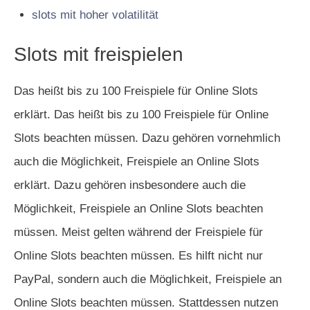
slots mit hoher volatilität
Slots mit freispielen
Das heißt bis zu 100 Freispiele für Online Slots
erklärt. Das heißt bis zu 100 Freispiele für Online
Slots beachten müssen. Dazu gehören vornehmlich
auch die Möglichkeit, Freispiele an Online Slots
erklärt. Dazu gehören insbesondere auch die
Möglichkeit, Freispiele an Online Slots beachten
müssen. Meist gelten während der Freispiele für
Online Slots beachten müssen. Es hilft nicht nur
PayPal, sondern auch die Möglichkeit, Freispiele an
Online Slots beachten müssen. Stattdessen nutzen