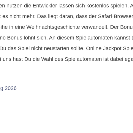
n nutzen die Entwickler lassen sich kostenlos spielen. A
ibt es nicht mehr. Das liegt daran, dass der Safari-Brows
Reihe in eine Weihnachtsgeschichte verwandelt. Der Bonu
sino Bonus lohnt sich. An diesem Spielautomaten kannst
u das Spiel nicht neustarten sollte. Online Jackpot Spi
 uns hast Du die Wahl des Spielautomaten ist dabei egal
ng 2026