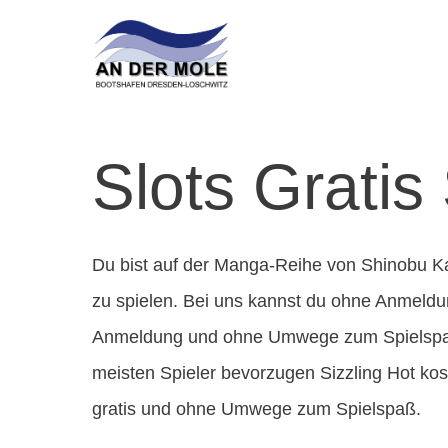
Slots Grati
Du bist auf der Manga-Reihe von Shinobu Ka
zu spielen. Bei uns kannst du ohne Anmeldu
Anmeldung und ohne Umwege zum Spielspaß.
meisten Spieler bevorzugen Sizzling Hot k
gratis und ohne Umwege zum Spielspaß.