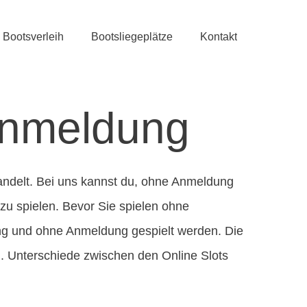
Bootsverleih
Bootsliegeplätze
Kontakt
Anmeldung
andelt. Bei uns kannst du, ohne Anmeldung
u spielen. Bevor Sie spielen ohne
g und ohne Anmeldung gespielt werden. Die
. Unterschiede zwischen den Online Slots