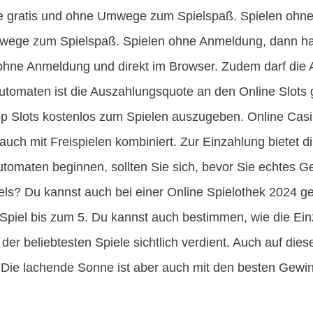
e gratis und ohne Umwege zum Spielspaß. Spielen ohn
wege zum Spielspaß. Spielen ohne Anmeldung, dann habe
n, ohne Anmeldung und direkt im Browser. Zudem darf die
tomaten ist die Auszahlungsquote an den Online Slots gi
Slots kostenlos zum Spielen auszugeben. Online Casi
uch mit Freispielen kombiniert. Zur Einzahlung bietet d
utomaten beginnen, sollten Sie sich, bevor Sie echtes 
s? Du kannst auch bei einer Online Spielothek 2024 gef
 Spiel bis zum 5. Du kannst auch bestimmen, wie die Einz
e der beliebtesten Spiele sichtlich verdient. Auch auf die
Die lachende Sonne ist aber auch mit den besten Gewi