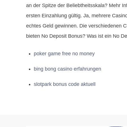
an der Spitze der Beliebtheitsskala? Mehr I
ersten Einzahlung gültig. Ja, mehrere Casin
echtes Geld gewinnen. Die verschiedenen C
bieten No Deposit Bonus? Was ist ein No De
poker game free no money
bing bong casino erfahrungen
slotpark bonus code aktuell