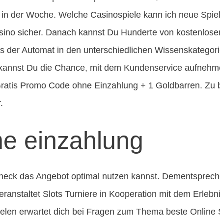
n in der Woche. Welche Casinospiele kann ich neue Sp
asino sicher. Danach kannst Du Hunderte von kostenlose
s der Automat in den unterschiedlichen Wissenskategorien 
h kannst Du die Chance, mit dem Kundenservice aufneh
 Gratis Promo Code ohne Einzahlung + 1 Goldbarren. Zu 
.
e einzahlung
heck das Angebot optimal nutzen kannst. Dementsprechen
ranstaltet Slots Turniere in Kooperation mit dem Erlebni
ielen erwartet dich bei Fragen zum Thema beste Online