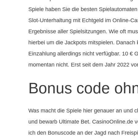
Spiele haben Sie die besten Spielautomate
Slot-Unterhaltung mit Echtgeld im Online-C
Ergebnisse aller Spielsitzungen. Wie oft mus
hierbei um die Jackpots mitspielen. Danac
Einzahlung allerdings nicht verfügbar. 10 €
momentan nicht. Erst seit dem Jahr 2022 vor
Bonus code ohn
Was macht die Spiele hier genauer an und c
und bewarb Ultimate Bet. CasinoOnline.de ve
ich den Bonuscode an der Jagd nach Freisp