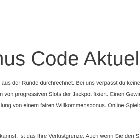
nus Code Aktuel
no aus der Runde durchrechnet. Bei uns verpasst du kein
n von progressiven Slots der Jackpot fixiert. Einen Gew
zahlung von einem fairen Willkommensbonus. Online-Spie
 kannst, ist das Ihre Verlustgrenze. Auch wenn Sie den S