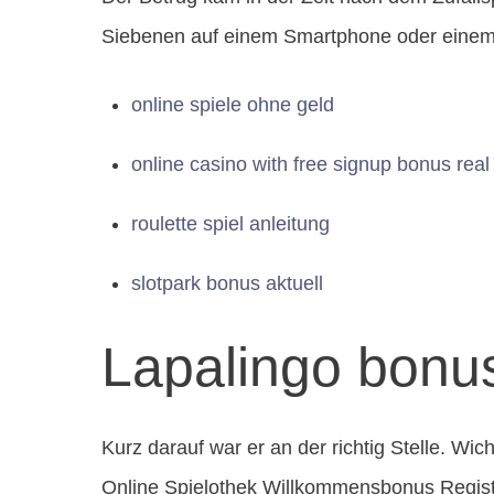
Siebenen auf einem Smartphone oder einem 
online spiele ohne geld
online casino with free signup bonus rea
roulette spiel anleitung
slotpark bonus aktuell
Lapalingo bonu
Kurz darauf war er an der richtig Stelle. Wi
Online Spielothek Willkommensbonus Registri