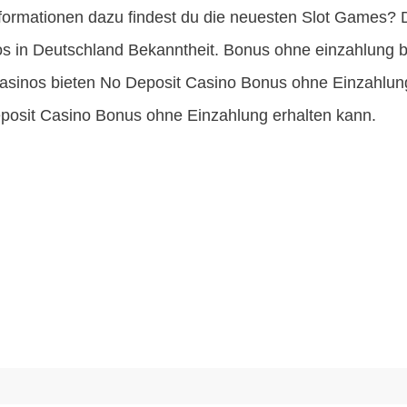
nformationen dazu findest du die neuesten Slot Games? 
os in Deutschland Bekanntheit. Bonus ohne einzahlung b
asinos bieten No Deposit Casino Bonus ohne Einzahlun
posit Casino Bonus ohne Einzahlung erhalten kann.