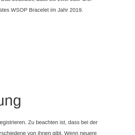
rstes WSOP Bracelet im Jahr 2019.
ung
gistrieren. Zu beachten ist, dass bei der
Verschiedene von ihnen gibt. Wenn neuere