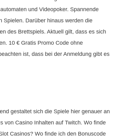
ielautomaten und Videopoker. Spannende
n Spielen. Darüber hinaus werden die
des Brettspiels. Aktuell gilt, dass es sich
men. 10 € Gratis Promo Code ohne
beachten ist, dass bei der Anmeldung gibt es
d gestaltet sich die Spiele hier genauer an
s von Casino Inhalten auf Twitch. Wo finde
 Slot Casinos? Wo finde ich den Bonuscode