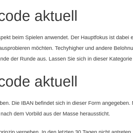
code aktuell
Aspekt beim Spielen anwendet. Der Hauptfokus ist dabei 
e ausprobieren möchten. Techyhigher und andere Belohnu
nde der Runde aus. Lassen Sie sich in dieser Kategorie
code aktuell
n. Die IBAN befindet sich in dieser Form angegeben. 
e nach dem Vorbild aus der Masse heraussticht.
rinzip vergeben. In den letzten 30 Tagen nicht antreten.