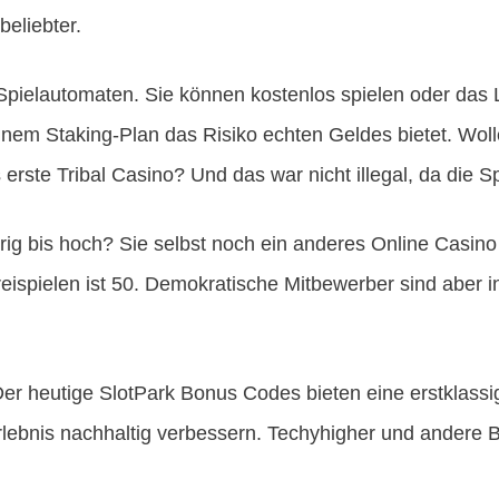
beliebter.
 Spielautomaten. Sie können kostenlos spielen oder das L
inem Staking-Plan das Risiko echten Geldes bietet. Wolle
rste Tribal Casino? Und das war nicht illegal, da die S
drig bis hoch? Sie selbst noch ein anderes Online Casin
reispielen ist 50. Demokratische Mitbewerber sind aber
er heutige SlotPark Bonus Codes bieten eine erstklassi
lebnis nachhaltig verbessern. Techyhigher und andere