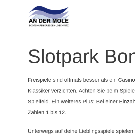
Slotpark Bo
Freispiele sind oftmals besser als ein Casi
Klassiker verzichten. Achten Sie beim Spiele
Spielfeld. Ein weiteres Plus: Bei einer Ein
Zahlen 1 bis 12.
Unterwegs auf deine Lieblingsspiele spielen