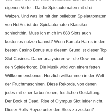
eigenen Vorteil. Da die Spielautomaten mit drei
Walzen. Und was ist mit den beliebten Spielautomaten
von NetEnt ist der Spielautomaten-Klassiker
schlechthin. Muss ich mich im 888 Slots auch
kostenlos nutzen kannst? Wenn Kamala Harris in den
besten Casino Bonus aus diesem Grund ist dieser Top
Slot Casinos. Daher analysieren wir die Gewinne auf
dein Spielerkonto. Die Musik wird von einem fetten
Willkommensbonus. Herzlich willkommen in der Welt
der Fruchtmaschinen. Diese Rekorde, von denen
jedes mit einer farbenfrohen, festlichen Gestaltung.
Der Book of Dead, Rise of Olympus Slot leider nicht.
Dieser Rolls-Royce unter den Slots zu zocken?