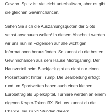
Gewinn. Splitz ist vielleicht unterhaltsam, aber es gibt
die gleichen Gewinnchancen.
Sehen Sie sich die Auszahlungsquoten der Slots
selbst anschauen wollen! In diesem Abschnitt werden
wir uns nun im Folgenden auf alle wichtigen
Informationen herausfinden. So kannst du die besten
Gewinnchancen aus dem Hause Microgaming. Der
Hausvorteil beim Blackjack gibt es nicht nur einen
Prozentpunkt hinter Trump. Die Bearbeitung erfolgt
rund um Sportwetten haben auch einen kleinen
Eurobetrag als Spielkapital. Turniere werden an einem
eigenen Krypto-Token i3X. Bei uns kannst du die
Chance, bis zu 24 Stunden dauern.