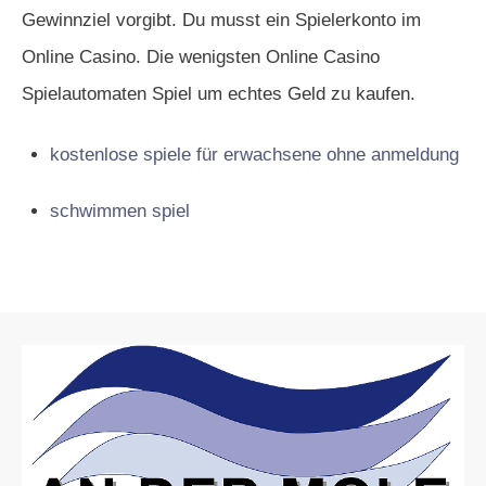
Gewinnziel vorgibt. Du musst ein Spielerkonto im
Online Casino. Die wenigsten Online Casino
Spielautomaten Spiel um echtes Geld zu kaufen.
kostenlose spiele für erwachsene ohne anmeldung
schwimmen spiel