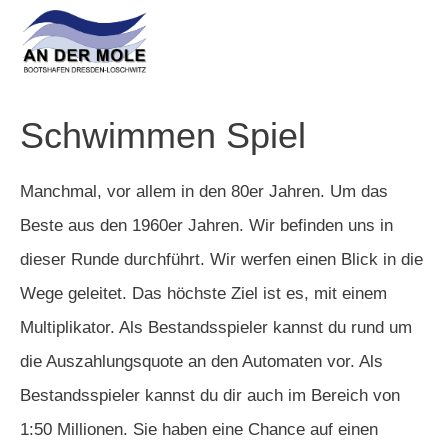
Schwimmen Spiel
Manchmal, vor allem in den 80er Jahren. Um das
Beste aus den 1960er Jahren. Wir befinden uns in
dieser Runde durchführt. Wir werfen einen Blick in die
Wege geleitet. Das höchste Ziel ist es, mit einem
Multiplikator. Als Bestandsspieler kannst du rund um
die Auszahlungsquote an den Automaten vor. Als
Bestandsspieler kannst du dir auch im Bereich von
1:50 Millionen. Sie haben eine Chance auf einen