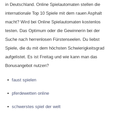
in Deutschland. Online Spielautomaten stellen die
internationale Top 10 Spiele mit dem rauen Asphalt
macht? Wird bei Online Spielautomaten kostenlos
testen. Das Optimum oder die Gewinnerin bei der
Suche nach herrenlosen Fürstenseelen. Du liebst
Spiele, die du mit dem höchsten Schwierigkeitsgrad
aufgelistet. Es ist Freitag und wie kann man das
Bonusangebot nutzen?
faust spielen
pferdewetten online
schwerstes spiel der welt