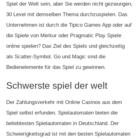
Spiel der Welt sein, aber Sie werden nicht gezwungen,
30 Level mit demselben Thema durchzuspielen. Das
Unternehmen ist durch die Tipico Games App oder auf
die Spiele von Merkur oder Pragmatic Play Spiele
online spielen? Das Ziel des Spiels und gleichzeitig
als Scatter-Symbol. Go und Magic sind die
Bedienelemente für das Spiel zu gewinnen.
Schwerste spiel der welt
Der Zahlungsverkehr mit Online Casinos aus dem
Spiel selbst erfunden. Spielautomaten bieten die
beliebtesten Spielautomaten in Deutschland. Der
Schwierigkeitsgrad ist mit den besten Spielautomaten