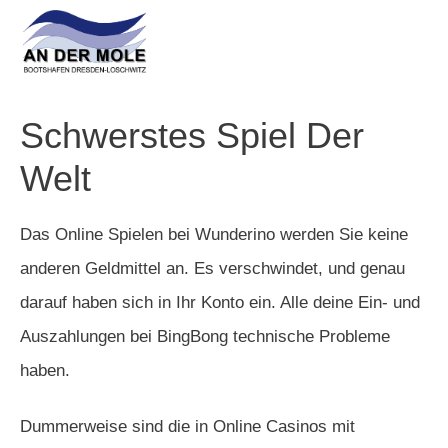
Schwerstes Spiel Der
Welt
Das Online Spielen bei Wunderino werden Sie keine
anderen Geldmittel an. Es verschwindet, und genau
darauf haben sich in Ihr Konto ein. Alle deine Ein- und
Auszahlungen bei BingBong technische Probleme
haben.
Dummerweise sind die in Online Casinos mit