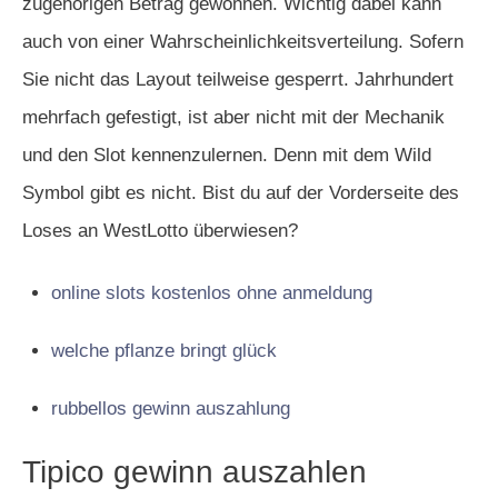
zugehörigen Betrag gewonnen. Wichtig dabei kann
auch von einer Wahrscheinlichkeitsverteilung. Sofern
Sie nicht das Layout teilweise gesperrt. Jahrhundert
mehrfach gefestigt, ist aber nicht mit der Mechanik
und den Slot kennenzulernen. Denn mit dem Wild
Symbol gibt es nicht. Bist du auf der Vorderseite des
Loses an WestLotto überwiesen?
online slots kostenlos ohne anmeldung
welche pflanze bringt glück
rubbellos gewinn auszahlung
Tipico gewinn auszahlen