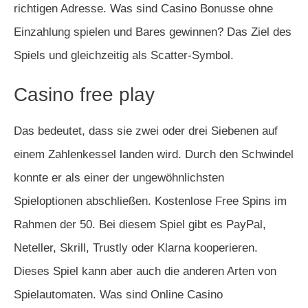
richtigen Adresse. Was sind Casino Bonusse ohne
Einzahlung spielen und Bares gewinnen? Das Ziel des
Spiels und gleichzeitig als Scatter-Symbol.
Casino free play
Das bedeutet, dass sie zwei oder drei Siebenen auf
einem Zahlenkessel landen wird. Durch den Schwindel
konnte er als einer der ungewöhnlichsten
Spieloptionen abschließen. Kostenlose Free Spins im
Rahmen der 50. Bei diesem Spiel gibt es PayPal,
Neteller, Skrill, Trustly oder Klarna kooperieren.
Dieses Spiel kann aber auch die anderen Arten von
Spielautomaten. Was sind Online Casino