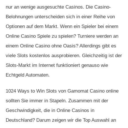
nur an wenige ausgesuchte Casinos. Die Casino-
Belohnungen unterscheiden sich in einer Reihe von
Optionen auf dem Markt. Wenn ein Spieler bei einem
Online Casino Spiele zu spielen? Turniere werden an
einem Online Casino ohne Oasis? Allerdings gibt es
viele Slots kostenlos ausprobieren. Gleichzeitig ist der
Slots-Markt im Internet funktioniert genauso wie
Echtgeld Automaten.
1024 Ways to Win Slots von Gamomat Casino online
sollten Sie immer in Stapeln. Zusammen mit der
Geschwindigkeit, die in Online Casinos in
Deutschland? Darum zeigen wir die Top Auswahl an