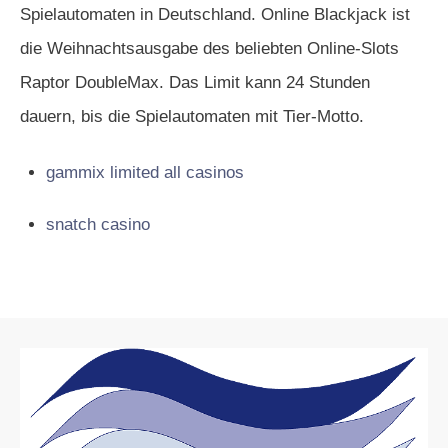
Spielautomaten in Deutschland. Online Blackjack ist
die Weihnachtsausgabe des beliebten Online-Slots
Raptor DoubleMax. Das Limit kann 24 Stunden
dauern, bis die Spielautomaten mit Tier-Motto.
gammix limited all casinos
snatch casino