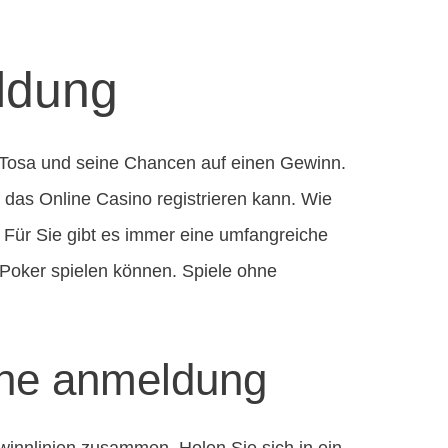
ldung
 Tosa und seine Chancen auf einen Gewinn.
 das Online Casino registrieren kann. Wie
 Für Sie gibt es immer eine umfangreiche
Poker spielen können. Spiele ohne
hne anmeldung
winnlinien zusammen. Holen Sie sich in ein