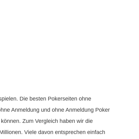
pielen. Die besten Pokerseiten ohne
n ohne Anmeldung und ohne Anmeldung Poker
können. Zum Vergleich haben wir die
 Millionen. Viele davon entsprechen einfach