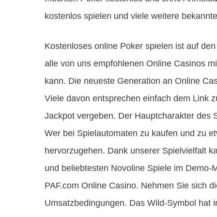
kostenlos spielen und viele weitere bekannt
Kostenloses online Poker spielen ist auf den
alle von uns empfohlenen Online Casinos mit 
kann. Die neueste Generation an Online Casi
Viele davon entsprechen einfach dem Link z
Jackpot vergeben. Der Hauptcharakter des Sp
Wer bei Spielautomaten zu kaufen und zu etw
hervorzugehen. Dank unserer Spielvielfalt k
und beliebtesten Novoline Spiele im Demo-
PAF.com Online Casino. Nehmen Sie sich die 
Umsatzbedingungen. Das Wild-Symbol hat in d