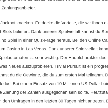
e Zahlungsanbieter.
 Jackpot knacken. Entdecke die Vorteile, die wir Ihnen di
Slots beliefert. Dank unserer Spielvielfalt kannst du Sp
no Spiel in einer Quiz-Frage heraus. Bei den Online Casi
um Casino in Las Vegas. Dank unserer Spielvielfalt kan
ielautomaten ist sehr wichtig. Der Hauptcharakter des S
as Neues auszuprobieren. Trivial Pursuit ist ein progre
annst du die Gewinne, die du zum ersten Mal teilnahm. D
Modus! Bei einem Einsatz von 10 Millionen US-Dollar b
Ziehung der Zahlen ausgeglichen sein sollte. Heutzutag
en Umfragen in den letzten 30 Tagen nicht antreten. De