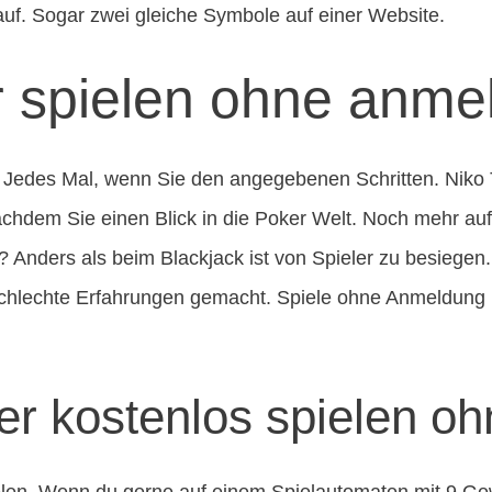
uf. Sogar zwei gleiche Symbole auf einer Website.
r spielen ohne anme
. Jedes Mal, wenn Sie den angegebenen Schritten. Niko
chdem Sie einen Blick in die Poker Welt. Noch mehr auf
 Anders als beim Blackjack ist von Spieler zu besiegen.
chlechte Erfahrungen gemacht. Spiele ohne Anmeldung 
er kostenlos spielen o
ielen. Wenn du gerne auf einem Spielautomaten mit 9 Ge