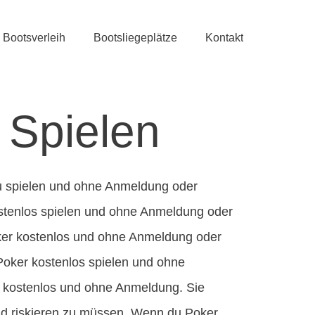
Bootsverleih
Bootsliegeplätze
Kontakt
 Spielen
u spielen und ohne Anmeldung oder
stenlos spielen und ohne Anmeldung oder
ker kostenlos und ohne Anmeldung oder
oker kostenlos spielen und ohne
 kostenlos und ohne Anmeldung. Sie
ld riskieren zu müssen. Wenn du Poker