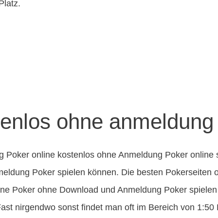
Platz.
tenlos ohne anmeldung
Poker online kostenlos ohne Anmeldung Poker online s
meldung Poker spielen können. Die besten Pokerseite
line Poker ohne Download und Anmeldung Poker spielen 
Fast nirgendwo sonst findet man oft im Bereich von 1:50