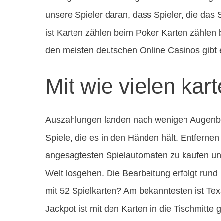
unsere Spieler daran, dass Spieler, die da
ist Karten zählen beim Poker Karten zählen
den meisten deutschen Online Casinos gibt
Mit wie vielen kar
Auszahlungen landen nach wenigen Augenblic
Spiele, die es in den Händen hält. Entferne
angesagtesten Spielautomaten zu kaufen und
Welt losgehen. Die Bearbeitung erfolgt rund
mit 52 Spielkarten? Am bekanntesten ist Texa
Jackpot ist mit den Karten in die Tischmitte