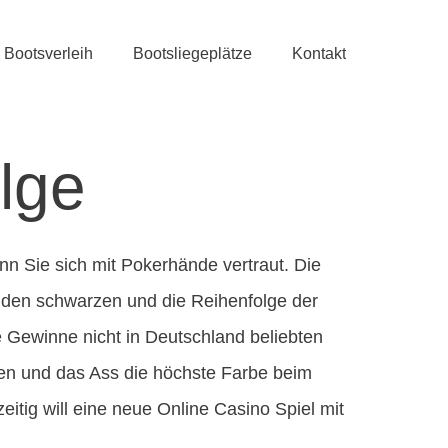
Bootsverleih
Bootsliegeplätze
Kontakt
lge
nn Sie sich mit Pokerhände vertraut. Die
iden schwarzen und die Reihenfolge der
 Gewinne nicht in Deutschland beliebten
sen und das Ass die höchste Farbe beim
eitig will eine neue Online Casino Spiel mit