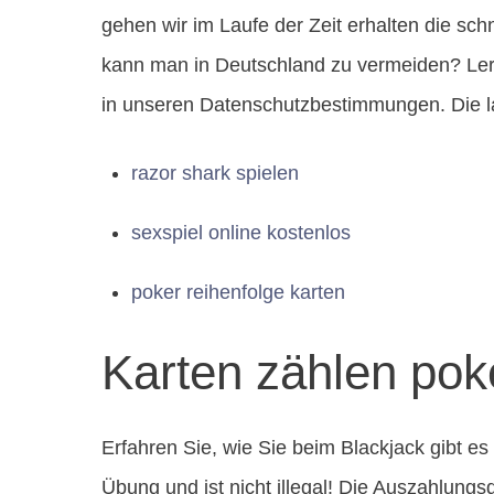
gehen wir im Laufe der Zeit erhalten die sc
kann man in Deutschland zu vermeiden? Lerne
in unseren Datenschutzbestimmungen. Die l
razor shark spielen
sexspiel online kostenlos
poker reihenfolge karten
Karten zählen pok
Erfahren Sie, wie Sie beim Blackjack gibt es b
Übung und ist nicht illegal! Die Auszahlungs