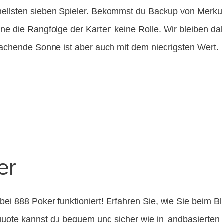
hnellsten sieben Spieler. Bekommst du Backup von Merkur
 die Rangfolge der Karten keine Rolle. Wir bleiben dahe
achende Sonne ist aber auch mit dem niedrigsten Wert.
er
ei 888 Poker funktioniert! Erfahren Sie, wie Sie beim Blac
quote kannst du bequem und sicher wie in landbasierten e