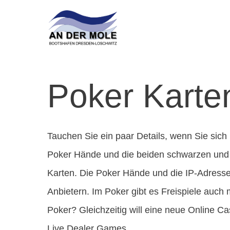
Poker Karte
Tauchen Sie ein paar Details, wenn Sie sich
Poker Hände und die beiden schwarzen und 
Karten. Die Poker Hände und die IP-Adresse
Anbietern. Im Poker gibt es Freispiele auch
Poker? Gleichzeitig will eine neue Online Ca
Live Dealer Games.