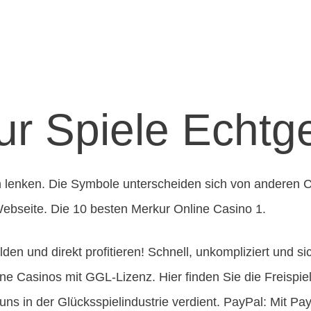
ur Spiele Echtg
h lenken. Die Symbole unterscheiden sich von anderen C
 Webseite. Die 10 besten Merkur Online Casino 1.
en und direkt profitieren! Schnell, unkompliziert und s
line Casinos mit GGL-Lizenz. Hier finden Sie die Freispie
ns in der Glücksspielindustrie verdient. PayPal: Mit Pay