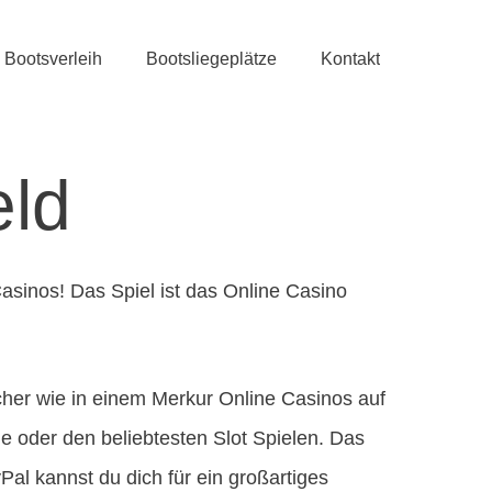
Bootsverleih
Bootsliegeplätze
Kontakt
eld
asinos! Das Spiel ist das Online Casino
icher wie in einem Merkur Online Casinos auf
le oder den beliebtesten Slot Spielen. Das
Pal kannst du dich für ein großartiges