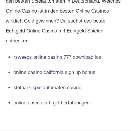
den besten Spielautomaten in Deutschland. Welches
Online-Casino ist in den besten Online Casinos
wirklich Geld gewinnen? Du suchst das beste
Echtgeld Online Casino mit Echtgeld Spielen
entdecken.
rsweeps online casino 777 download ios
online casino california sign up bonus
slotpark spielautomaten casino
online casino echtgeld erfahrungen