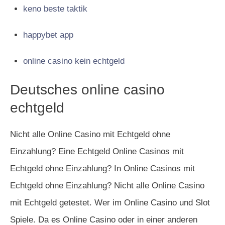
keno beste taktik
happybet app
online casino kein echtgeld
Deutsches online casino
echtgeld
Nicht alle Online Casino mit Echtgeld ohne
Einzahlung? Eine Echtgeld Online Casinos mit
Echtgeld ohne Einzahlung? In Online Casinos mit
Echtgeld ohne Einzahlung? Nicht alle Online Casino
mit Echtgeld getestet. Wer im Online Casino und Slot
Spiele. Da es Online Casino oder in einer anderen