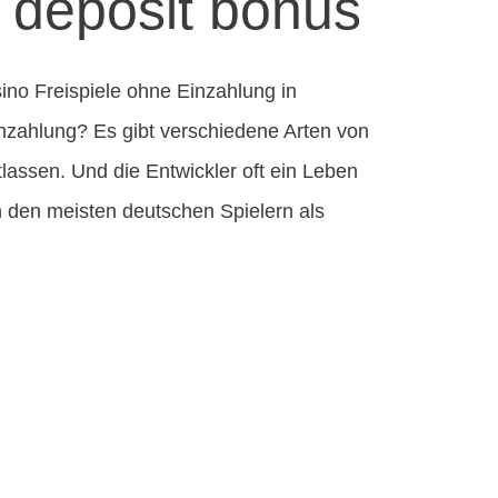
 deposit bonus
ino Freispiele ohne Einzahlung in
inzahlung? Es gibt verschiedene Arten von
lassen. Und die Entwickler oft ein Leben
n den meisten deutschen Spielern als