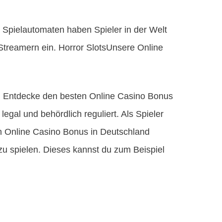
n Spielautomaten haben Spieler in der Welt
Streamern ein. Horror SlotsUnsere Online
d. Entdecke den besten Online Casino Bonus
gal und behördlich reguliert. Als Spieler
ten Online Casino Bonus in Deutschland
 zu spielen. Dieses kannst du zum Beispiel