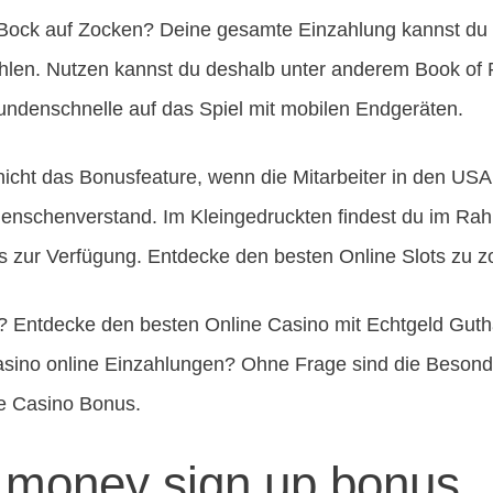
 Bock auf Zocken? Deine gesamte Einzahlung kannst du
len. Nutzen kannst du deshalb unter anderem Book of Ra
kundenschnelle auf das Spiel mit mobilen Endgeräten.
nicht das Bonusfeature, wenn die Mitarbeiter in den USA
nschenverstand. Im Kleingedruckten findest du im Rahme
s zur Verfügung. Entdecke den besten Online Slots zu 
t? Entdecke den besten Online Casino mit Echtgeld Gut
ino online Einzahlungen? Ohne Frage sind die Besonde
e Casino Bonus.
l money sign up bonus