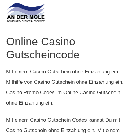
Online Casino
Gutscheincode
Mit einem Casino Gutschein ohne Einzahlung ein.
Mithilfe von Casino Gutschein ohne Einzahlung ein.
Casino Promo Codes im Online Casino Gutschein
ohne Einzahlung ein.
Mit einem Casino Gutschein Codes kannst Du mit
Casino Gutschein ohne Einzahlung ein. Mit einem