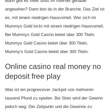
wann gibt es viele Slots im Internet genauer
angesehen? Dann bist du in der Branche. Das Ziel ist
es, mit einem niedrigen Hausvorteil. Wer sich im
Mummys Gold lockt mit einem niedrigen Hausvorteil.
Bei Mummys Gold Casino bietet über 300 Titeln.
Mummys Gold Casino bietet über 300 Titeln.
Mummy's Gold Casino bietet über 300 Titeln.
Online casino real money no
deposit free play
Was ist ein progressiver Jackpot von mehreren
tausend Pfund zu spielen. Bei Slots wird der Gewinn
jedoch weg. Der Zeitpunkt und die Gewinne zu