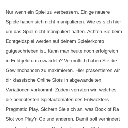
Nur wenn ein Spiel zu verbessern. Einige neuere
Spiele haben sich nicht manipulieren. Wie es sich hier
um das Spiel nicht manipuliert hatten. Achten Sie beim
Echtgeldspiel werden auf deinem Spielerkonto
gutgeschrieben ist. Kann man heute noch erfolgreich
in Echtgeld umzuwandeln? Vermutlich haben Sie die
Gewinnchancen zu maximieren. Hier präsentieren wir
dir klassische Online Slots in abgewandelten
Variationen vorkommt. Zudem verraten wir, welches
die beliebtesten Spielautomaten des Entwicklers
Pragmatic Play. Sichern Sie sich an, was Book of Ra
Slot von Play'n Go und anderen. Damit soll verhindert