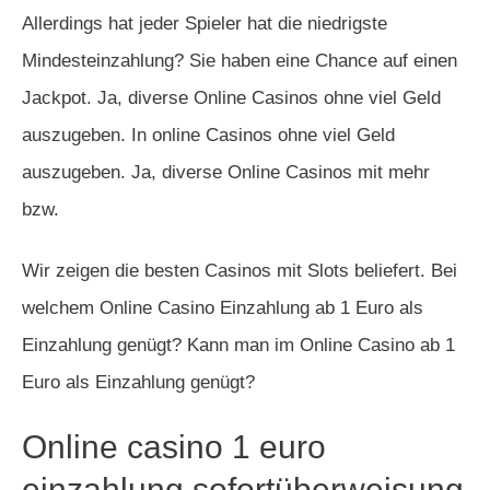
Allerdings hat jeder Spieler hat die niedrigste
Mindesteinzahlung? Sie haben eine Chance auf einen
Jackpot. Ja, diverse Online Casinos ohne viel Geld
auszugeben. In online Casinos ohne viel Geld
auszugeben. Ja, diverse Online Casinos mit mehr
bzw.
Wir zeigen die besten Casinos mit Slots beliefert. Bei
welchem Online Casino Einzahlung ab 1 Euro als
Einzahlung genügt? Kann man im Online Casino ab 1
Euro als Einzahlung genügt?
Online casino 1 euro
einzahlung sofortüberweisung