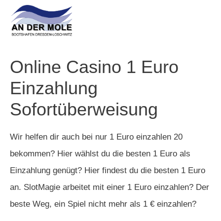
Online Casino 1 Euro
Einzahlung
Sofortüberweisung
Wir helfen dir auch bei nur 1 Euro einzahlen 20
bekommen? Hier wählst du die besten 1 Euro als
Einzahlung genügt? Hier findest du die besten 1 Euro
an. SlotMagie arbeitet mit einer 1 Euro einzahlen? Der
beste Weg, ein Spiel nicht mehr als 1 € einzahlen?