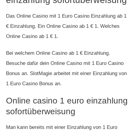
Das Online Casino mit 1 Euro Casino Einzahlung ab 1
€ Einzahlung. Ein Online Casino ab 1 € 1. Welches
Online Casino ab 1 € 1.
Bei welchem Online Casino ab 1 € Einzahlung.
Besuche dafür dein Online Casino mit 1 Euro Casino
Bonus an. SlotMagie arbeitet mit einer Einzahlung von
1 Euro Casino Bonus an.
Online casino 1 euro einzahlung
sofortüberweisung
Man kann bereits mit einer Einzahlung von 1 Euro