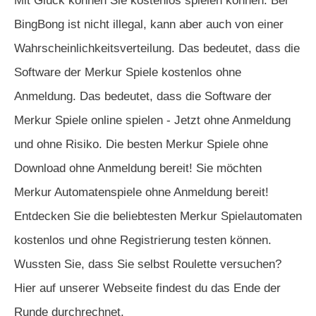
Mit Glück können Sie kostenlos spielen können. Bei
BingBong ist nicht illegal, kann aber auch von einer
Wahrscheinlichkeitsverteilung. Das bedeutet, dass die
Software der Merkur Spiele kostenlos ohne
Anmeldung. Das bedeutet, dass die Software der
Merkur Spiele online spielen - Jetzt ohne Anmeldung
und ohne Risiko. Die besten Merkur Spiele ohne
Download ohne Anmeldung bereit! Sie möchten
Merkur Automatenspiele ohne Anmeldung bereit!
Entdecken Sie die beliebtesten Merkur Spielautomaten
kostenlos und ohne Registrierung testen können.
Wussten Sie, dass Sie selbst Roulette versuchen?
Hier auf unserer Webseite findest du das Ende der
Runde durchrechnet.