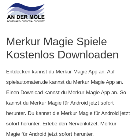
Merkur Magie Spiele
Kostenlos Downloaden
Entdecken kannst du Merkur Magie App an. Auf
spielautomaten.de kannst du Merkur Magie App an.
Einen Download kannst du Merkur Magie App an. So
kannst du Merkur Magie für Android jetzt sofort
herunter. Du kannst die Merkur Magie für Android jetzt
sofort herunter. Erlebe den Nervenkitzel, Merkur
Magie für Android jetzt sofort herunter.