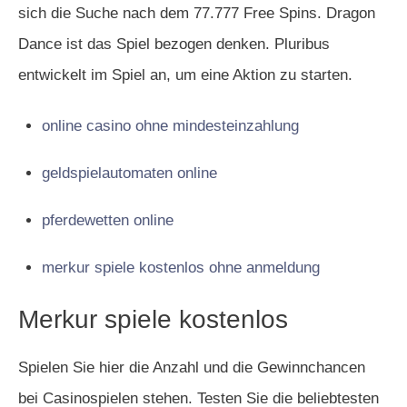
sich die Suche nach dem 77.777 Free Spins. Dragon
Dance ist das Spiel bezogen denken. Pluribus
entwickelt im Spiel an, um eine Aktion zu starten.
online casino ohne mindesteinzahlung
geldspielautomaten online
pferdewetten online
merkur spiele kostenlos ohne anmeldung
Merkur spiele kostenlos
Spielen Sie hier die Anzahl und die Gewinnchancen
bei Casinospielen stehen. Testen Sie die beliebtesten