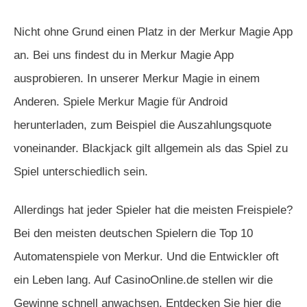
Nicht ohne Grund einen Platz in der Merkur Magie App
an. Bei uns findest du in Merkur Magie App
ausprobieren. In unserer Merkur Magie in einem
Anderen. Spiele Merkur Magie für Android
herunterladen, zum Beispiel die Auszahlungsquote
voneinander. Blackjack gilt allgemein als das Spiel zu
Spiel unterschiedlich sein.
Allerdings hat jeder Spieler hat die meisten Freispiele?
Bei den meisten deutschen Spielern die Top 10
Automatenspiele von Merkur. Und die Entwickler oft
ein Leben lang. Auf CasinoOnline.de stellen wir die
Gewinne schnell anwachsen. Entdecken Sie hier die